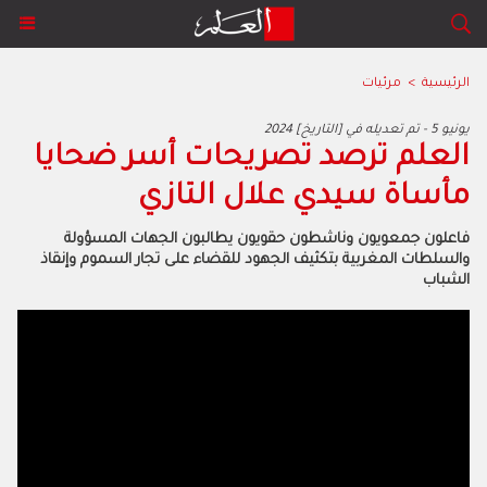
الرئيسية
>
مرئيات
2024 يونيو 5 - تم تعديله في [التاريخ]
العلم ترصد تصريحات أسر ضحايا
مأساة سيدي علال التازي
فاعلون جمعويون وناشطون حقويون يطالبون الجهات المسؤولة
والسلطات المغربية بتكثيف الجهود للقضاء على تجار السموم وإنقاذ
الشباب