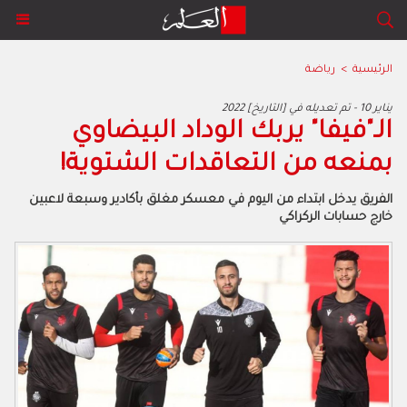
الرئيسية
>
رياضة
2022 يناير 10 - تم تعديله في [التاريخ]
الـ"فيفا" يربك الوداد البيضاوي
بمنعه من التعاقدات الشتوية!
الفريق يدخل ابتداء من اليوم في معسكر مغلق بأكادير وسبعة لاعبين
خارج حسابات الركراكي