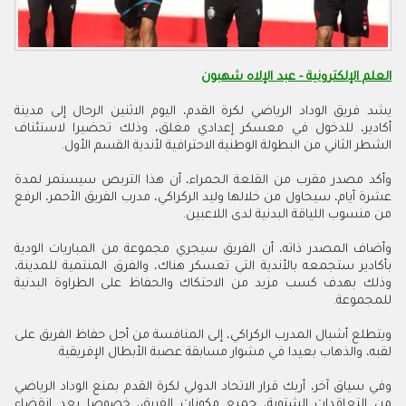
العلم الإلكترونية - عبد الإلاه شهبون
يشد فريق الوداد الرياضي لكرة القدم، اليوم الاثنين الرحال إلى مدينة
أكادير، للدخول في معسكر إعدادي مغلق، وذلك تحضيرا لاستئناف
الشطر الثاني من البطولة الوطنية الاحترافية لأندية القسم الأول
.
وأكد مصدر مقرب من القلعة الحمراء، أن هذا التربص سيستمر لمدة
عشرة أيام، سيحاول من خلالها وليد الركراكي، مدرب الفريق الأحمر، الرفع
من منسوب اللياقة البدنية لدى اللاعبين
.
وأضاف المصدر ذاته، أن الفريق سيجري مجموعة من المباريات الودية
بأكادير ستجمعه بالأندية التي تعسكر هناك، والفرق المنتمية للمدينة،
وذلك بهدف كسب مزيد من الاحتكاك والحفاظ على الطراوة البدنية
للمجموعة
.
ويتطلع أشبال المدرب الركراكي، إلى المنافسة من أجل حفاظ الفريق على
لقبه، والذهاب بعيدا في مشوار مسابقة عصبة الأبطال الإفريقية
.
وفي سياق آخر، أربك قرار الاتحاد الدولي لكرة القدم بمنع الوداد الرياضي
من التعاقدات الشتوية، جميع مكونات الفريق، خصوصا بعد انقضاء