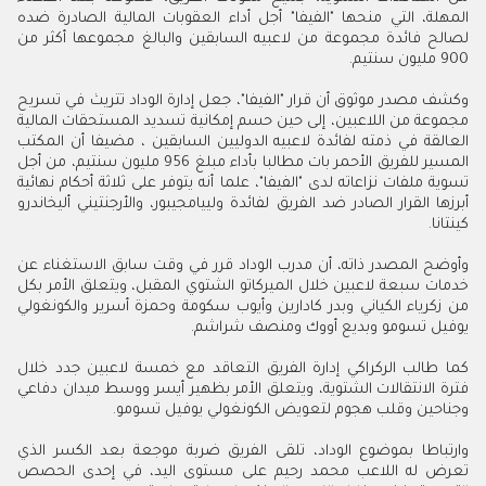
المهلة، التي منحها "الفيفا" أجل أداء العقوبات المالية الصادرة ضده
لصالح فائدة مجموعة من لاعبيه السابقين والبالغ مجموعها أكثر من
900 مليون سنتيم
.
وكشف مصدر موثوق أن قرار "الفيفا"، جعل إدارة الوداد تتريث في تسريح
مجموعة من اللاعبين، إلى حين حسم إمكانية تسديد المستحقات المالية
العالقة في ذمته لفائدة لاعبيه الدوليين السابقين ، مضيفا أن المكتب
المسير للفريق الأحمر بات مطالبا بأداء مبلغ 956 مليون سنتيم، من أجل
تسوية ملفات نزاعاته لدى "الفيفا"، علما أنه يتوفر على ثلاثة أحكام نهائية
أبرزها القرار الصادر ضد الفريق لفائدة ولييامجيبور، والأرجنتيني أليخاندرو
كينتانا
.
وأوضح المصدر ذاته، أن مدرب الوداد قرر في وقت سابق الاستغناء عن
خدمات سبعة لاعبين خلال الميركاتو الشتوي المقبل، ويتعلق الأمر بكل
من زكرياء الكياني وبدر كادارين وأيوب سكومة وحمزة أسرير والكونغولي
يوفيل تسومو وبديع أووك ومنصف شراشم
.
كما طالب الركراكي إدارة الفريق التعاقد مع خمسة لاعبين جدد خلال
فترة الانتقالات الشتوية، ويتعلق الأمر بظهير أيسر ووسط ميدان دفاعي
وجناحين وقلب هجوم لتعويض الكونغولي يوفيل تسومو
.
وارتباطا بموضوع الوداد، تلقى الفريق ضربة موجعة بعد الكسر الذي
تعرض له اللاعب محمد رحيم على مستوى اليد، في إحدى الحصص