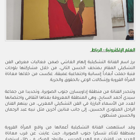
العلم الإلكترونية - الرباط
برز اسم الفنانة التشكيلية إلهام الغاشي ضمن فعاليات معرض الفن
التشكيلي المقام بـمتحف الحسن الثاني، من خلال مشاركتها بلوحات
فنية حملت أبعاداً إنسانية واجتماعية عميقة، عكست من خلالها معاناة
المرأة القروية وإشكالات الوعي بالحقوق والحرية.
وتنحدر الفنانة من منطقة إداويسارن جنوب الصويرة، وتحديدا من جماعة
سيدي أحمد السايح، وهي المنطقة المعروفة بغناها الثقافي واحتضانها
لعدد من الأسماء البارزة في الفن التشكيلي المغربي، من بينهم الفنان
الراحل الميلودي الحسين، إلى جانب فنانين آخرين مثل نبيه عبد الرحمان
والحسين مشطون.
وقد استلهمت الفنانة التشكيلية أعمالها من واقع المرأة القروية
بمنطقة ثلاثاء نتسكرا جنوب الصويرة، حيث عاينت عن قرب معاناة
العديد من الفتيات مع الهدر المدرسي والزواج المبكر، في ظل استمرار