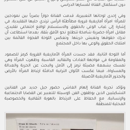
دون استكمال الفتاة لمسارها الدراسي.
وفي إحدى لوحاتها التعبيرية، قدمت الفنانة حواراً بصرياً بين نموذجين
للمرأة؛ امرأة أمازيغية قروية مطأطئة الرأس ترتدي حليها التقليدية، في
إشارة إلى غياب الوعي بالحقوق والاستسلام لواقع اجتماعي تقليدي،
مقابل امرأة حضرية شامخة تتطلع نحو الأفق بثقة، بعدما استطاعت أن
تدرك حقوقها وتعيش حريتها. وتعكس اللوحة الفجوة القائمة بين
امتلاك الحقوق والوعي بها داخل المجتمع.
أما اللوحة الثانية، فقد جسدت المرأة الأمازيغية القروية كرمز للصمود
والمقاومة في مواجهة العادات والتقاليد القاسية. وظهرت المرأة وهي
تمسك بشمعة مضيئة ترمز إلى الأمل والبحث عن الحرية والعدالة
والمساواة، فيما عكست الألوان الترابية الدافئة ارتباط المرأة بالأرض
والجذور الأمازيغية الأصيلة.
وتؤكد تجربة الفنانة إلهام الغاشي حضور جيل جديد من الفنانين
التشكيليين الذين يوظفون الفن كوسيلة للتعبير عن القضايا الاجتماعية
والإنسانية، مع الحفاظ على الارتباط بالهوية الثقافية والخصوصية
المحلية للمنطقة.