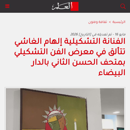
الرئيسية
>
ﺛﻘﺎﻓﺔ وﻓﻧون
2026 مايو 16 - تم تعديله في [التاريخ]
الفنانة التشكيلية إلهام الغاشي
تتألق في معرض الفن التشكيلي
بمتحف الحسن الثاني بالدار
البيضاء