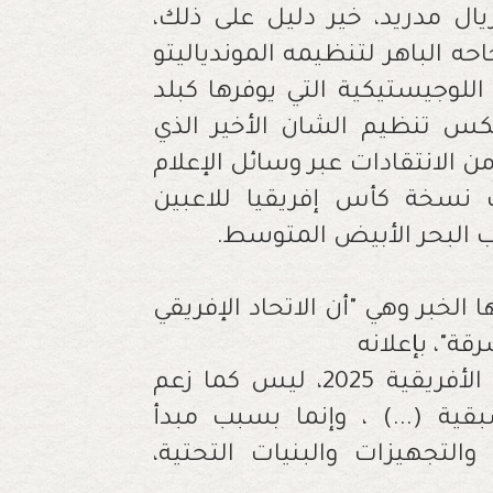
ريال مدريد، خير دليل على ذلك،
 الباهر لتنظيمه الموندياليتو
 اللوجيستيكية التي يوفرها كبلد
كس تنظيم الشان الأخير الذي
 الانتقادات عبر وسائل الإعلام
قت نسخة كأس إفريقيا للاعبين
 البحر الأبيض المتوسط.
الخبر وهي "أن الاتحاد الإفريقي
قة"، بإعلانه
رسميا المغرب البلد المنظم لكأس الأمم الأفريقية 2025، ليس كما زعم
بقية (...) ، وإنما بسبب مبدأ
لتجهيزات والبنيات التحتية،