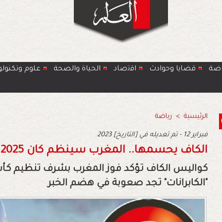
اضة
قضايا وحوادث
اﻗﺗﺻﺎد
الحياة والصحة
ﻋﻠوم وتكنولو
الرئيسية
>
رياضة
2023 فبراير 12 - تم تعديله في [التاريخ]
الكاف يحسمها.. المغرب سينظم كان 2025
"الكابرانات" تجد صعوبة في هضم الخبر