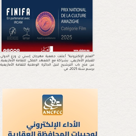
*العلم الإلكترونية* أعلنت جمعية مهرجان إسني ن ورغ الدولي
للفيلم الأمازيغي، بشراكة مع المعهد الملكي للثقافة الأمازيغية،
عن فتح باب الترشيح لنيل الجائزة الوطنية للثقافة الأمازيغية
برسم سنة 2025، في