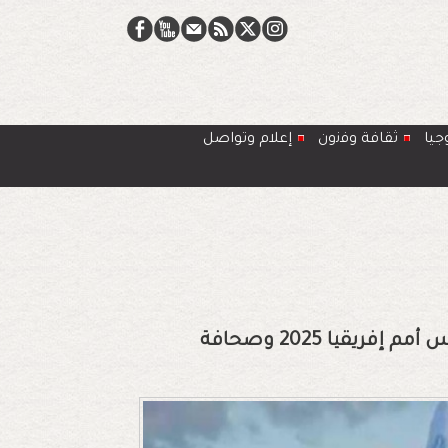
جيا
ﺛﻘﺎﻓﺔ وﻓﻧون
إعلام وتواصل
كواليس الكاف تؤكد فوز المغرب بشرف تنظيم كأس أمم إفريقيا 2025 وصحافة