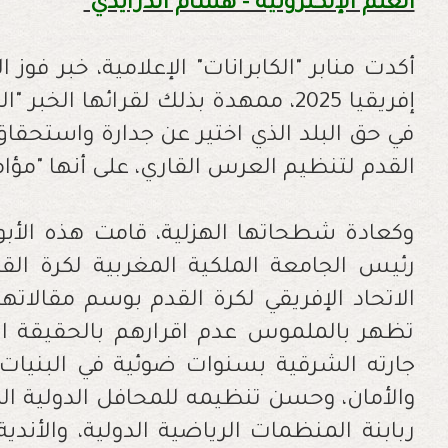
العلم الإلكترونية - هشام الدرايدي
أكدت منابر "الكابرانات" الإعلامية، خبر 
إفريقيا 2025، ممهدة بذلك لقرائها ا
في حق البلد الذي اختير عن جدارة واستحقاق
القدم لتنظيم العرس القاري، على أنها "مؤام
وكعادة شطحاتها الهزلية، قامت هذه الأبو
رئيس الجامعة الملكية المغربية لكرة ال
الاتحاد الإفريقي لكرة القدم بوسم مقالاته
تظهر بالملموس عدم اقرارهم بالحقيقة ال
جارته الشرقية بسنوات ضوئية في البنيات 
والأمان، وحسن تنظيمه للمحافل الدولية الك
ربابنة المنظمات الرياضية الدولية، والأن