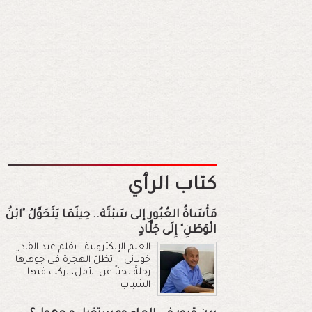
كتاب الرأي
مَأْسَاةُ العُبُورِ إلى سَبْتَة.. حِينَمَا يَتَحَوَّلُ "ابْنُ
الْوَطَنِ" إِلَى جَلَّادٍ
العلم الإلكترونية - بقلم عبد القادر
خولاني تظلّ الهجرة في جوهرها
رحلةً بحثاً عن الأمل، يركب فيها
الشباب