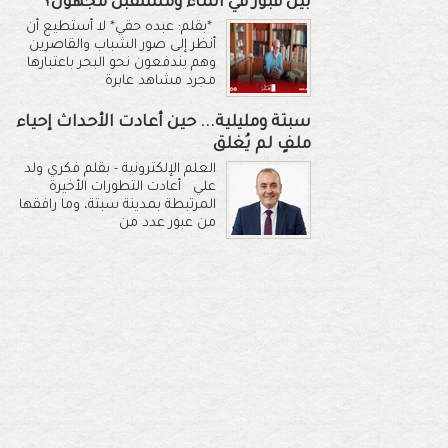
بين قبور في الماء ومستقبل مجهول؟
*بقلم: عبده حقي* لا أستطيع أن
أنظر إلى صور الشباب والقاصرين
وهم يندفعون نحو البحر باعتبارها
مجرد مشاهد عابرة
سبتة ومليلية... حين أعادت الأحداث إحياء
ملفٍ لم يُغلق
العلم الإلكترونية - بقلم فكري ولد
علي أعادت التطورات الأخيرة
المرتبطة بمدينة سبتة، وما رافقها
من عبور عدد من