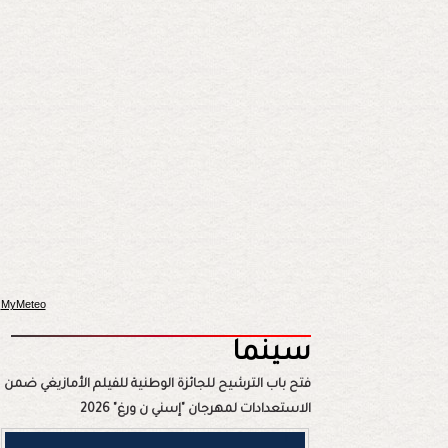
MyMeteo
سينما
فتح باب الترشيح للجائزة الوطنية للفيلم الأمازيغي ضمن
الاستعدادات لمهرجان "إسني ن ورغ" 2026