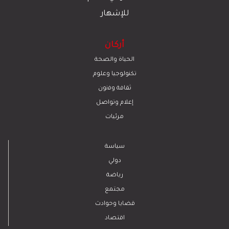
للإشهار
أركان
الحياة والصحة
تكنولوجيا وعلوم
ﺛﻘﺎﻓﺔ وﻓﻧون
إعلام وتواصل
مرئيات
سياسة
دولي
رياضة
مجتمع
قضايا وحوادث
اقتصاد