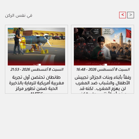
<
>
في نفس الركن
السبت 8 أغسطس 2026 - 16:48
السبت 8 أغسطس 2026 - 21:53
رفقاً بأبناء وبنات الجزائر: تجييش
طانطان تحتضن أول تجربة
الأطفال والشباب ضد المغرب
مغربية أمريكية للرماية بالذخيرة
لن يهزم المغرب.. لكنه قد
الحية ضمن تطوير مركز
يصنع أجيالاً تتربى على الكذب
«AMTEC»
والكراهية والتزوير