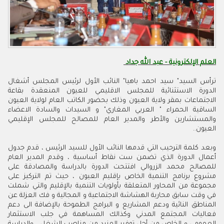
العلم الإلكترونية - عبد الله جداد
ترأس السيد" سيد احمد باهيا" النائب الأول لرئيس المجلس أشغال
الدورة الاستثنائية للمجلس الاقليمي للعيون المنعقدة بقاعة
الاجتماعات بمقر ولاية العيون وذلك بحضور الكاتب العام لولاية العيون
الساقية الحمراء " العربي المغاري" و السيدات والسادة الاعضاء
والمستشارين والأطر والمدير العام للمصالح للمجلس الإقليمي
العيون..
وبعد كلمة الترحيب التي قدمها النائب الأول للسيد الرئيس ، قدم جدول
أعمال الدورة الذي تضمن ست نقاط أساسية ، وقدم المدير العام
للمصالح محمد الزروالي افتتحت الدورة بالدراسة والمصادقة على
مشروع برنامج التنمية الخاص بإقليم العيون ، حيث تم التركيز على
مجموعة من المحاور المتعلقة بأولويات التنمية بالإقليم والتي شملت
في وقت سابق محاربة الهشاشة الاجتماعية و المجالية و فك العزلة عن
المناطق النائية ودعم المشاريع و البرامج الطموحة بالإضافة الى دعم
فعاليات المجتمع المدني وكذالك المساهمة في جلب الاستثمار