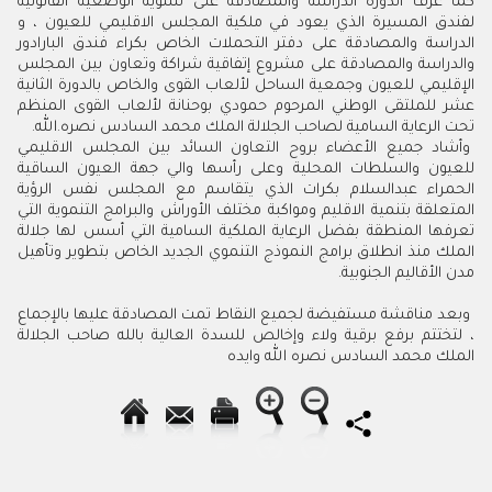
كما عرف الدورة الدراسة والمصادقة على تسوية الوضعية القانونية
لفندق المسيرة الذي يعود في ملكية المجلس الاقليمي للعيون ، و
الدراسة والمصادقة على دفتر التحملات الخاص بكراء فندق البارادور
والدراسة والمصادقة على مشروع إتفاقية شراكة وتعاون بين المجلس
الإقليمي للعيون وجمعية الساحل لألعاب القوى والخاص بالدورة الثانية
عشر للملتقى الوطني المرحوم حمودي بوحنانة لألعاب القوى المنظم
تحت الرعاية السامية لصاحب الجلالة الملك محمد السادس نصره.الله.
وأشاد جميع الأعضاء بروح التعاون السائد بين المجلس الاقليمي
للعيون والسلطات المحلية وعلى رأسها والي جهة العيون الساقية
الحمراء عبدالسلام بكرات الذي يتقاسم مع المجلس نفس الرؤية
المتعلقة بتنمية الاقليم ومواكبة مختلف الأوراش والبرامج التنموية التي
تعرفها المنطقة بفضل الرعاية الملكية السامية التي أسس لها جلالة
الملك منذ انطلاق برامج النموذج التنموي الجديد الخاص بتطوير وتأهيل
مدن الأقاليم الجنوبية.
وبعد مناقشة مستفيضة لجميع النقاط تمت المصادقة عليها بالإجماع
، لتختتم برفع برقية ولاء وإخالص للسدة العالية بالله صاحب الجلالة
الملك محمد السادس نصره الله وايده