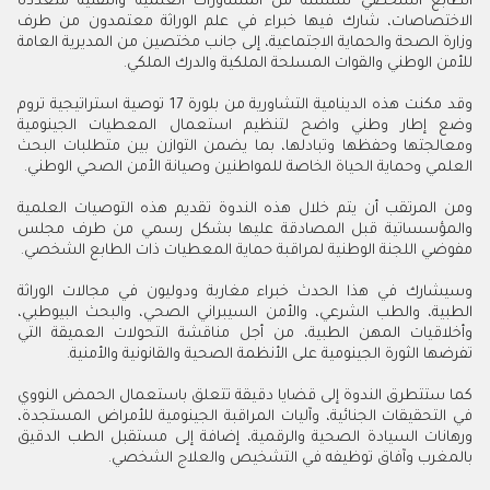
الطابع الشخصي سلسلة من المشاورات العلمية والتقنية متعددة
الاختصاصات، شارك فيها خبراء في علم الوراثة معتمدون من طرف
وزارة الصحة والحماية الاجتماعية، إلى جانب مختصين من المديرية العامة
للأمن الوطني والقوات المسلحة الملكية والدرك الملكي.
وقد مكنت هذه الدينامية التشاورية من بلورة 17 توصية استراتيجية تروم
وضع إطار وطني واضح لتنظيم استعمال المعطيات الجينومية
ومعالجتها وحفظها وتبادلها، بما يضمن التوازن بين متطلبات البحث
العلمي وحماية الحياة الخاصة للمواطنين وصيانة الأمن الصحي الوطني.
ومن المرتقب أن يتم خلال هذه الندوة تقديم هذه التوصيات العلمية
والمؤسساتية قبل المصادقة عليها بشكل رسمي من طرف مجلس
مفوضي اللجنة الوطنية لمراقبة حماية المعطيات ذات الطابع الشخصي.
وسيشارك في هذا الحدث خبراء مغاربة ودوليون في مجالات الوراثة
الطبية، والطب الشرعي، والأمن السيبراني الصحي، والبحث البيوطبي،
وأخلاقيات المهن الطبية، من أجل مناقشة التحولات العميقة التي
تفرضها الثورة الجينومية على الأنظمة الصحية والقانونية والأمنية.
كما ستتطرق الندوة إلى قضايا دقيقة تتعلق باستعمال الحمض النووي
في التحقيقات الجنائية، وآليات المراقبة الجينومية للأمراض المستجدة،
ورهانات السيادة الصحية والرقمية، إضافة إلى مستقبل الطب الدقيق
بالمغرب وآفاق توظيفه في التشخيص والعلاج الشخصي.