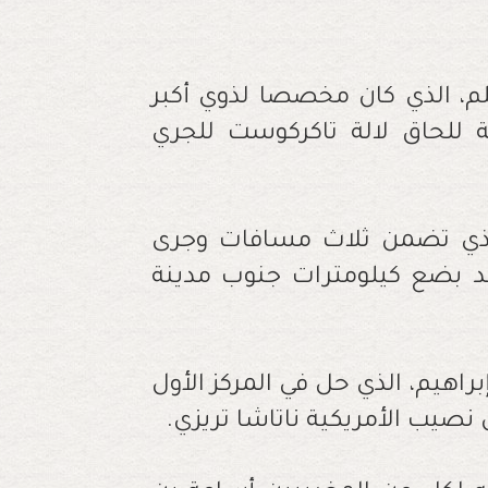
لعداء المغربي عزيز ياشو بسباق 42 كلم، الذي كان مخصصا لذوي أكبر
 للحاق لالة تاكركوست للجري
الذي تضمن ثلاث مسافات وجرى
د بضع كيلومترات جنوب مدينة
ى بن إبراهيم، الذي حل في المركز الأول
ن نصيب الأمريكية ناتاشا تريزي
.