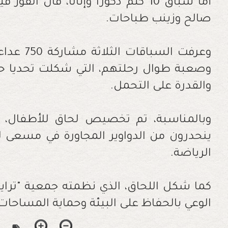
أما سباق 10 كلم ذكورا وإناثا، فآل 
صالح وزينب طباحات
.
وعرفت الس
وصعبة طوال رحلتهم، التي شكلت تحديا حق
والقدرة على التحمل
.
ينحدرون من الدواوير المجاورة في مسعى لت
الرياضة
.
كما شكل اللحاق، الذي نظمته جمعية "ترا
الوعي بالحفاظ على البيئة وحماية المساحات