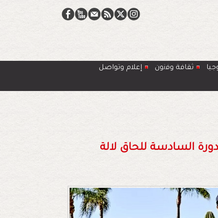
جيا
ﺛﻘﺎﻓﺔ وﻓﻧون
إعلام وتواصل
دورة السادسة للحاق لالة