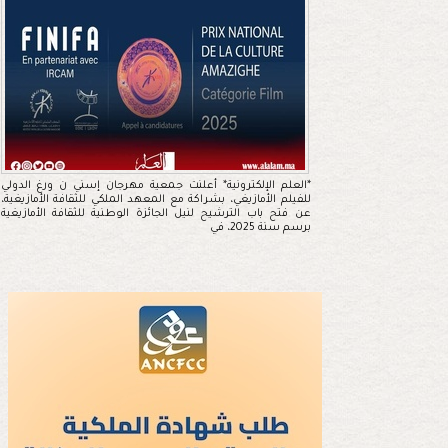
*العلم الإلكترونية* أعلنت جمعية مهرجان إسني ن ورغ الدولي
للفيلم الأمازيغي، بشراكة مع المعهد الملكي للثقافة الأمازيغية،
عن فتح باب الترشيح لنيل الجائزة الوطنية للثقافة الأمازيغية
برسم سنة 2025، في