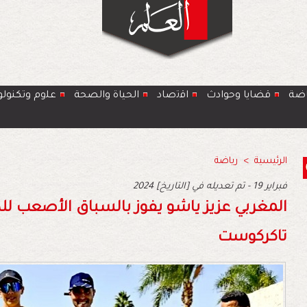
اضة
قضايا وحوادث
اﻗﺗﺻﺎد
الحياة والصحة
ﻋﻠوم وتكنولو
الرئيسية
>
رياضة
2024 فبراير 19 - تم تعديله في [التاريخ]
المغربي عزيز ياشو يفوز بالسباق الأصعب لل
تاكركوست