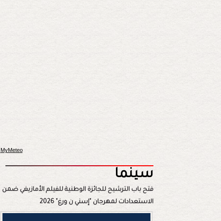
MyMeteo
سينما
فتح باب الترشيح للجائزة الوطنية للفيلم الأمازيغي ضمن
الاستعدادات لمهرجان "إسني ن ورغ" 2026