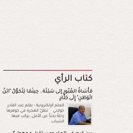
كتاب الرأي
مَأْسَاةُ العُبُورِ إلى سَبْتَة.. حِينَمَا يَتَحَوَّلُ "ابْنُ
الْوَطَنِ" إِلَى جَلَّادٍ
العلم الإلكترونية - بقلم عبد القادر
خولاني تظلّ الهجرة في جوهرها
رحلةً بحثاً عن الأمل، يركب فيها
الشباب