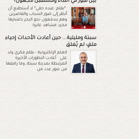
بين قبور في الماء ومستقبل مجهول؟
*بقلم: عبده حقي* لا أستطيع أن
أنظر إلى صور الشباب والقاصرين
وهم يندفعون نحو البحر باعتبارها
مجرد مشاهد عابرة
سبتة ومليلية... حين أعادت الأحداث إحياء
ملفٍ لم يُغلق
العلم الإلكترونية - بقلم فكري ولد
علي أعادت التطورات الأخيرة
المرتبطة بمدينة سبتة، وما رافقها
من عبور عدد من