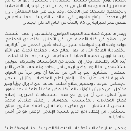
وضمان عودةٍ سَلِسةٍ للنشاط الاقتصادي والاجتماعي، وهو ما ت نتج
عنه تعزيز للثقة وإحياء الأمل في تدارك، بل تجاوز الإنجازات الاقتصادية
والاجتماعية المسجلة قبل الجائحة
.
وقد ترتب على هذا الانتعاش ، وإن
كان محدوداً ، ارتفاع ملموس في العائدات الضريبية ، مما ساهم في
تقلص عجز الميزانية إلى 5
,
9 بالمائة من الناتج الداخلي الإجمالي
.
وبقدر ما تميزت كلمة عبد اللطيف الجواهري بالشفافية و الدقة، اشتملت
على نصائح في غاية الأهمية، هي، في التحليل الاقتصادي الممنهج،
قواعد واجبة الاتباع لمواصلة السير في اتجاه تأمين التعافي من آثار الأزمة
الاقتصادية العامة التي مر بها العالم كله
.
فعندما تحدث عن الآثار
الإيجابية لورش تعميم الحماية الاجتماعية، التي بادر بها جلالة الملك ،
أيده الله، بإطلاقها، وقال إن العديد من المؤسسات والشركاء الدوليين
يستشهدون بها اليوم، أوضح أن من أجل إنجاحه وتتميمه ، يقتضي الأمر
استكمال المشاريع الموازية التي من شأنها أن توفر جزءاً من الموارد
الضرورية لذلك، ضارباً مثلاً بإتمام نظام المقاصة ، وتنزيل السجل
الاجتماعي الموحد ، وتعميم إصلاح أنظمة التقاعد الذي لا يزال جزئياً وغير
مكتمل ، في حين أن التوازنات المالية لبعض هذه الأنظمة تشهد تدهورا
مثيراً للقلق، على أن يتوازى مع هذه الاستحقاقات الضرورية، إصلاح
قطاع المقاولات والمؤسسات العمومية، و إطلاق صندوق محمد
السادس للاستثمار ، الذي يمكن بالإضافة إلى اعتماد مشروع ميثاق
الاستثمار ، من إعطاء زخمٍ جديدٍ للنسيج الإنتاجي الوطني هو في أمس
الحاجة إليه
.
ويمكن اعتبار هذه الاستحقاقات الاقتصاية الضرورية، بمثابة وصفة طبية