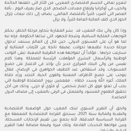
لتعزيز تعافي الجسم الاقتصادي المغربي من الآثار التي خلفتها الجائحة
والحرب في أوكرانيا وارتفاع معدلات التضخم، الذي صار يعرف اليوم ، بآفة
العصر التي أضرت كثيراً بالاقتصاد العالمي، يضاف إلى ذلك تبعات زلزال
الحوز الذي كلف المالية العامة كثيراً، ولا يزال
.
وإذا كان والي بنك المغرب قد بشر المغاربة بتجاوز مرحلة الخطر، بحكم
التوجهات الملكية السامية، ونتيجة للجهود التي تبذلها الحكومة، فإنه نبه
لما هو آتٍ على المستوى الدولي، حين قال إن العالم يستعد لدخول
مرحلة جديدة تطبعها تحولات عميقة ناتجة عن الأزمات المتتالية أو
تسارعت جراءها ، مؤكداً أن لمواجهة هذه الظرفية الصعبة، تبقى الثوابت
الوطنية والرأسمال البشري المؤهلات الرئيسة للمملكة
.
وهذا كلام
نفيس من والي البنك المركزي جدير بأن يؤخذ في الاعتبار على جميع
المستويات.
و
قد استفاض عبد اللطيف الجواهري في الإيضاح، فقال
يتوجب على جميع الأطراف المعنية والقوى الحية، التجند وراء جلالة
الملك، أعزه الله وسدد خطاه ، مفعمين بروح المصلحة الوطنية التي
يجب أن تعلو فوق كل اعتبار شخصي أو فئوي أو حزبي، وذلك من أجل
تحقيق الطموح المنشود والمتمثل في الرقي بالمغرب إلى مصاف الدول
الصاعدة
.
والحق أن التقرير السنوي لبنك المغرب حول الوضعية الاقتصادية
والنقدية والمالية سنة 2021، يستحق القراءة الاقتصادية المعمقة مع
القراءة السياسية المدققة، لأنه يجمع بين تقييم الإنجازات المسجلة،
وبين مواجهة التحديات القادمة. وتلك ميزة وقيمة مضافة لهذا التقرير
الدقيق والشامل.