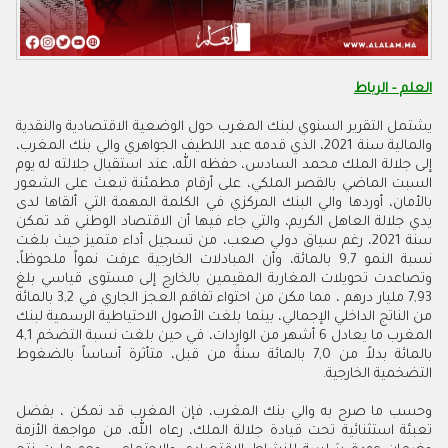
العلم - الرباط
يشتمل التقرير السنوي لبنك المغرب حول الوضعية الاقتصادية والنقدية
والمالية سنة 2021، الذي قدمه عبد اللطيف الجواهري والي بنك المغرب،
إلى جلالة الملك محمد السادس، حفظه الله، عند استقبال جلالته له يوم
السبت الماضي بالقصر الملكي، على أرقام مطمئنة تبعث على الشعور
بالأمان، أوردها والي البنك المركزي في الكلمة المهمة التي ألقاها لدى
يدي جلالة العاهل الكريم، والتي جاء فيها أن الاقتصاد الوطني قد تمكن
سنة 2021، رغم سياق دولي صعب، من تسجيل أداء متميز حيث بلغت
نسبة النمو 7
,
9 بالمائة، وأن المبادلات الخارجية عرفت نمواً ملحوظاً،
وتصاعدت تحويلات المغاربة المقيمين بالخارج إلى مستوى قياسي بلغ
93
,
7 مليار درهم ، مما مكن من احتواء تفاقم العجز الجاري في 2
,
3 بالمائة
من الناتج الداخلي الإجمالي، بينما بلغت الأصول الاحتياطية الرسمية لبنك
المغرب ما يعادل 6 أشهر من الواردات، في حين بلغت نسبة التضخم 1
,
4
بالمائة بدلاً من 0
,
7 بالمائة سنةً من قبل، متأثرة أساساً بالضغوط
التضخمية الخارجية
.
وحسب ما صرح به والي بنك المغرب، فإن المغرب قد تمكن ، بفضل
تعبئة استثنائية تحت قيادة جلالة الملك، رعاه الله، من مواجهة الأزمة