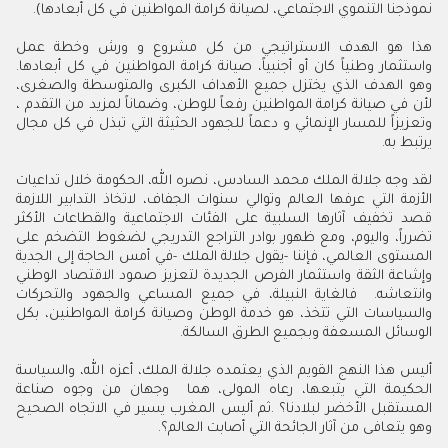
نموذجنا التنموي الاجتماعي، لصيانة كرامة المواطنين في كل أبعادها)
.
هذا هو الهدف الاستراتيجي من كل مشروع و ورش وخطة عمل
واستثمار وطنياً كان أو أجنبياً، صيانة كرامة المواطنين في كل أبعادها
.
وهو الهدف الذي يختزل جميع الأهداف الكبرى والمتوسطة والصغرى،
لأن في صيانة كرامة المواطنين رفعاً للوطن، وضماناً لمزيد من التقدم ،
وتعزيزاً للمسار الإنمائي و دعماً للجهود الحثيثة التي تبذل في كل مجال
يرتبط به
.
لقد وجه جلالة الملك محمد السادس، نصره الله، الحكومة خلال تداعيات
الأزمة التي عرفها العالم وتوالي سنوات الجفاف، لاتخاذ التدابير اللازمة
قصد تخفيف آثارها السلبية على الفئات الاجتماعية والقطاعات الأكثر
تضرراً، واليوم، ومع ظهور بوادر التراجع التدريجي لضغوط التضخم على
المستوى العالمي، فإننا
-
يقول جلالة الملك
-
في أمس الحاجة إلى الجدية
وإشاعة الثقة واستثمار الفرص الجديدة لتعزيز صمود الاقتصاد الوطني
وانتعاشه
.
فالغاية النبيلة، في جميع المساعي والجهود والتحركات
والسياسات التي تتخذ، هو خدمة الوطن وصيانة كرامة المواطنين، بكل
الوسائل المسعفة وبجميع الطرق السالكة
.
أليس هذا النهج القويم الذي يعتمده جلالة الملك، أعزه الله، والسياسة
الحكيمة التي يتبعها، رعاه المولى، هما وجهان من وجوه صناعة
المستقبل الأخضر لبلادنا؟
.
ثم أليس المغرب يسير في الاتجاه الصحيح
وهو يتعافى من آثار الجائحة التي أصابت العالم؟
.