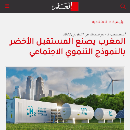
الرئيسية
>
الافتتاحية
2023 أغسطس 3 - تم تعديله في [التاريخ]
المغرب‭ ‬يصنع‭ ‬المستقبل‭ ‬الأخضر
بالنموذج‭ ‬التنموي‭ ‬الاجتماعي‭