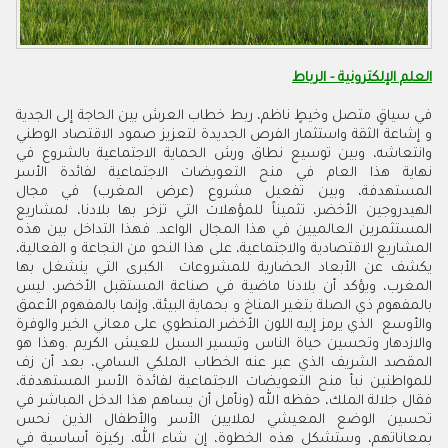
العلم الإلكترونية - الرباط
في سياقٍ متصل وخيطٍ ناظم، ربط خطاب العرش بين الحاجة إلى الجدية
و إشاعة الثقة واستثمار الفرص الجديدة لتعزيز صمود الاقتصاد الوطني
وانتعاشه، وبين توسيع نطاق ورش الحماية الاجتماعية بالشروع في
نهاية هذا العام في منح التعويضات الاجتماعية لفائدة الأسر
المستهدفة، وبين تفعيل مشروع (عرض المغرب) في مجال
الهيدروجين الأخضر، تثميناً للمؤهلات التي تزخر بها بلادنا، لمشاريع
المستثمرين العالميين في هذا المجال الواعد. فهذا التداخل بين هذه
المشاريع الاقتصادية والاجتماعية، على هذا النحو من النجاعة و الفعالية،
يكشف عن الأبعاد الحضارية للمشروعات الكبرى التي ينشغل بها
المغرب، ويؤكد أن بلادنا ماضية في صناعة المستقبل الأخضر، ليس
بالمفهوم ذي الصلة بتغير المناخ و بحماية البيئة، وإنما بالمفهوم الأعمق
والأوسع الذي يرمز إليه اللون الأخضر المنطوي على معاني الخير والوفرة
والازدهار وتحسين حياة الناس وتيسير السبل للعيش الكريم
.
وهذا هو
المقصد الشريف الذي عبر عنه الخطاب الملكي السامي، بعد أن زف
للمواطنين نبأ منح التعويضات الاجتماعية لفائدة الأسر المستهدفة،
فقال جلالة الملك، حفظه الله (ونأمل أن يساهم هذا الدخل المباشر في
تحسين الوضع المعيشي لملايين الأسر والأطفال الذين نحس
بمعاناتهم، وستشكل هذه الخطوة، إن شاء الله، ركيزة أساسية في