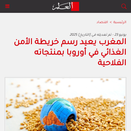
الرئيسية
>
اقتصاد
2025 يونيو 23 - تم تعديله في [التاريخ]
‬الفلاحية‭ ‬