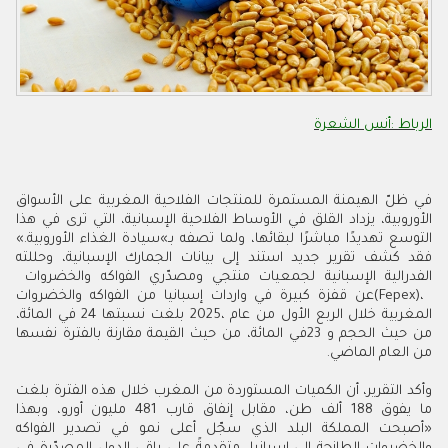
الرباط‭: ‬أنس‭ ‬الشعرة
‬التوسع‭ ‬تهديدًا‭ ‬مباشرًا‭ ‬لبقائها،‭ ‬ولما‭ ‬تصفه‭ ‬بـ»سيادة‭ ‬الغذاء‭ ‬الأوروبية‮»‬‭.
‬الفدرالية‭ ‬الإسبانية‭ ‬لجمعيات‭ ‬منتجي‭ ‬ومصدّري‭ ‬الفواكه‭ ‬والخضروات‭
‬من‭ ‬العام‭ ‬الماضي‭.‬