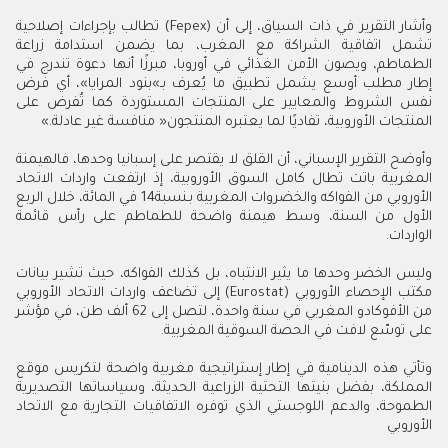
‬المنتجات‭ ‬الأوروبية،‭ ‬تفاديًا‭ ‬لما‭ ‬يعتبره‭ ‬المنتجون‭ ‬‮«‬منافسة‭ ‬غير‭ ‬عادلة‮»‬‭.‬
‬الواردات‭.‬
‬على‭ ‬توسّع‭ ‬لافت‭ ‬في‭ ‬الحصة‭ ‬السوقية‭ ‬المغربية‭.‬
‬الأوروبي‭