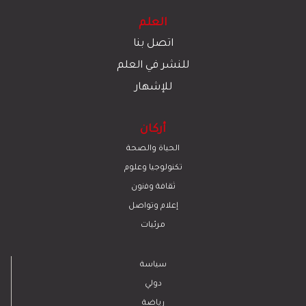
العلم
اتصل بنا
للنشر في العلم
للإشهار
أركان
الحياة والصحة
تكنولوجيا وعلوم
ﺛﻘﺎﻓﺔ وﻓﻧون
إعلام وتواصل
مرئيات
سياسة
دولي
رياضة