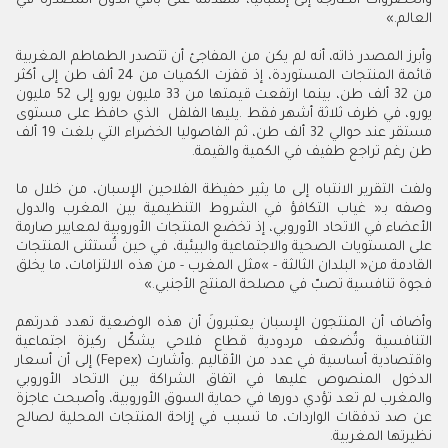
‬العالم‮»‬‭.‬
‬طن‭ ‬رغم‭ ‬تراجع‭ ‬طفيف‭ ‬في‭ ‬الكمية‭ ‬والقيمة‭.‬
‬فجوة‭ ‬تنافسية‭ ‬تصبّ‭ ‬في‭ ‬مصلحة‭ ‬المنتج‭ ‬الأجنبي‮»‬‭.‬
‬نظيرتها‭ ‬المغربية‭.‬