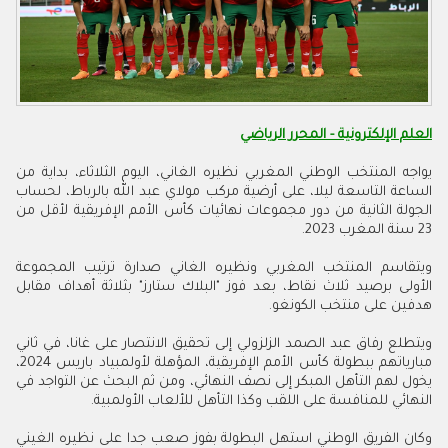
العلم الإلكترونية - المحرر الرياضي
يواجه المنتخب الوطني المغربي نظيره الغاني، اليوم الثلاثاء، بداية من
الساعة التاسعة ليلا، على أرضية مركب مولاي عبد الله بالرباط، لحساب
الجولة الثانية من دور مجموعات نهائيات كأس الأمم الإفريقية لأقل من
23 سنة المغرب 2023
.
ويتقاسم المنتخب المغربي ونظيره الغاني صدارة ترتيب المجموعة
الأولى برصيد ثلاث نقاط، بعد فوز "البلاك ستارز" بثلاثة أهداف مقابل
هدفين على منتخب الكونغو.
ويتطلع رفاق عبد الصمد الزلزولي إلى تحقيق الانتصار على غانا، في ثاني
مبارياتهم ببطولة كأس الأمم الإفريقية، المؤهلة لأولمبياد باريس 2024،
يخول لهم التأهل المبكر إلى نصف النهائي، ومن ثم البحث عن التواجد في
النهائي للمنافسة على اللقب وكذا التأهل للألعاب الأولمبية
.
وكان الفريق الوطني استهل البطولة بفوز صعب جدا على نظيره الغيني