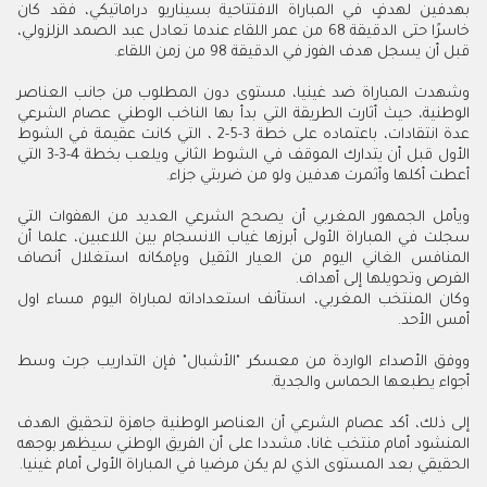
بهدفين لهدفٍ في المباراة الافتتاحية بسيناريو دراماتيكي، فقد كان
خاسرًا حتى الدقيقة 68 من عمر اللقاء عندما تعادل عبد الصمد الزلزولي،
قبل أن يسجل هدف الفوز في الدقيقة 98 من زمن اللقاء
.
وشهدت المباراة ضد غينيا، مستوى دون المطلوب من جانب العناصر
الوطنية، حيث أثارت الطريقة التي بدأ بها الناخب الوطني عصام الشرعي
عدة انتقادات، باعتماده على خطة 3-5-2 ، التي كانت عقيمة في الشوط
الأول قبل أن يتدارك الموقف في الشوط الثاني ويلعب بخطة 4-3-3 التي
أعطت أكلها وأثمرت هدفين ولو من ضربتي جزاء.
ويأمل الجمهور المغربي أن يصحح الشرعي العديد من الهفوات التي
سجلت في المباراة الأولى أبرزها غياب الانسجام بين اللاعبين، علما أن
المنافس الغاني اليوم من العيار الثقيل وبإمكانه استغلال أنصاف
الفرص وتحويلها إلى أهداف.
وكان المنتخب المغربي، استأنف استعداداته لمباراة اليوم مساء اول
أمس الأحد
.
ووفق الأصداء الواردة من معسكر "الأشبال" فإن التداريب جرت وسط
أجواء يطبعها الحماس والجدية
.
إلى ذلك، أكد عصام الشرعي أن العناصر الوطنية جاهزة لتحقيق الهدف
المنشود أمام منتخب غانا، مشددا على أن الفريق الوطني سيظهر بوجهه
الحقيقي بعد المستوى الذي لم يكن مرضيا في المباراة الأولى أمام غينيا.