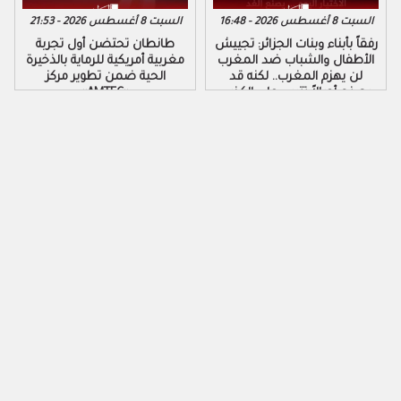
السبت 8 أغسطس 2026 - 16:48
السبت 8 أغسطس 2026 - 21:53
رفقاً بأبناء وبنات الجزائر: تجييش
طانطان تحتضن أول تجربة
الأطفال والشباب ضد المغرب
مغربية أمريكية للرماية بالذخيرة
لن يهزم المغرب.. لكنه قد
الحية ضمن تطوير مركز
يصنع أجيالاً تتربى على الكذب
«AMTEC»
والكراهية والتزوير