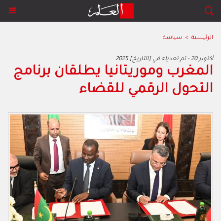
الرئيسية
>
سياسة
2025 أكتوبر 20 - تم تعديله في [التاريخ]
المغرب وموريتانيا يطلقان برنامج
التحول الرقمي للقضاء