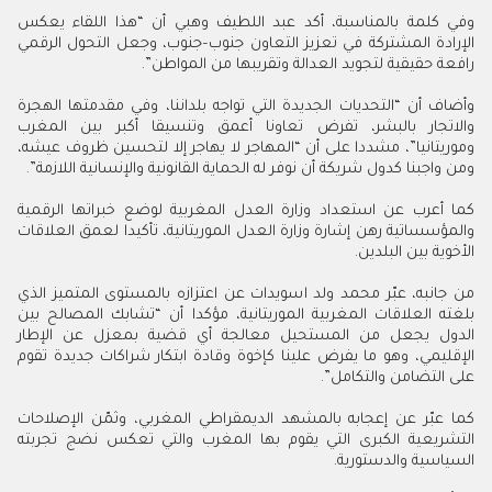
وفي كلمة بالمناسبة، أكد عبد اللطيف وهبي أن “هذا اللقاء يعكس
الإرادة المشتركة في تعزيز التعاون جنوب–جنوب، وجعل التحول الرقمي
رافعة حقيقية لتجويد العدالة وتقريبها من المواطن”.
وأضاف أن “التحديات الجديدة التي تواجه بلداننا، وفي مقدمتها الهجرة
والاتجار بالبشر، تفرض تعاونا أعمق وتنسيقا أكبر بين المغرب
وموريتانيا”، مشددا على أن “المهاجر لا يهاجر إلا لتحسين ظروف عيشه،
ومن واجبنا كدول شريكة أن نوفر له الحماية القانونية والإنسانية اللازمة”.
كما أعرب عن استعداد وزارة العدل المغربية لوضع خبراتها الرقمية
والمؤسساتية رهن إشارة وزارة العدل الموريتانية، تأكيدا لعمق العلاقات
الأخوية بين البلدين.
من جانبه، عبّر محمد ولد اسويدات عن اعتزازه بالمستوى المتميز الذي
بلغته العلاقات المغربية الموريتانية، مؤكدا أن “تشابك المصالح بين
الدول يجعل من المستحيل معالجة أي قضية بمعزل عن الإطار
الإقليمي، وهو ما يفرض علينا كإخوة وقادة ابتكار شراكات جديدة تقوم
على التضامن والتكامل”.
كما عبّر عن إعجابه بالمشهد الديمقراطي المغربي، وثمّن الإصلاحات
التشريعية الكبرى التي يقوم بها المغرب والتي تعكس نضج تجربته
السياسية والدستورية.