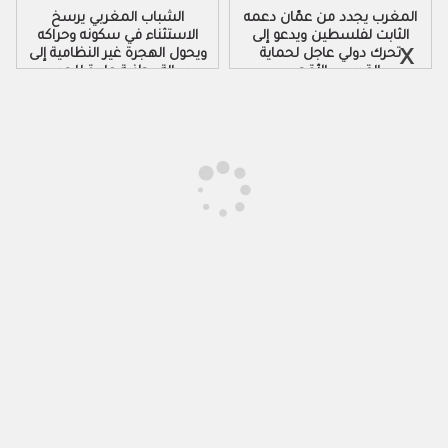
المغرب يجدد من عمّان دعمه
الشباب المغربي يرسخ
الثابت لفلسطين ويدعو إلى
الاستثناء في سكونه وحراكه
تحرك دولي عاجل لحماية
ويحول الهجرة غير النظامية إلى
القدس والأقصى
رسالة وطنية عابرة للحدود