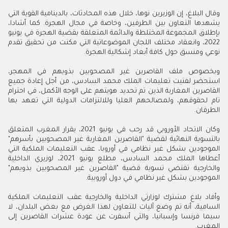
وقال البلاغ، إن الوزيرين نوها، خلال هذه المحادثات، بالدينامية القوية التي
يشهدها التعاون بين الطرفين، وخاصة في مجال الهجرة. كما أشادا،
بإطلاق المجموعة المختلطة والدائمة المتعلقة بقضية الهجرة في يونيو
2022، وانعقاد مختلف اللجان الموضوعاتية التي مكنت من تحقيق تقدم
نوعي ومنسق حول كافة أبعاد إشكالية الهجرة.
وبخصوص ملف القاصرين غير المصحوبين بذويهم في المهجر،
استحضر لفتيت تعليمات الملك محمد السادس، من أجل إعادة جميع
القاصرين المغاربة الذين تم تحديد هويتهم على الوجه الأكمل، في احترام
تام لحقوقهم، ولمصالحهم العليا وللالتزامات الدولية التي تعهد بها
الطرفان.
وكان الاتحاد الأوروبي قد رحب في يونيو 2021، بقرار المغرب المتعلق
بالتسوية النهائية لقضية "القاصرين المغاربة غير المصحوبين بأسرهم"
الموجودين بشكل غير نظامي في أوروبا، عقب التعليمات الملكية التي
أعطاها الملك محمد السادس، مطلع يونيو 2021، لوزيري الداخلية
والخارجية تقتضي تسوية قضية "القاصرين غير المصحوبين بذويهم"
الموجودين بشكل غير نظامي في دول أوروبية.
وأفاد بلاغ مشترك لوزارتي الداخلية والخارجية عقب التعليمات الملكية
السامية، أنه تم وضع آليات للتعاون لهذا الغرض مع بعض البلدان، لا
سيما فرنسا وإسبانيا، والتي أسفرت عن عودة عشرات القاصرين إلى
المغرب.