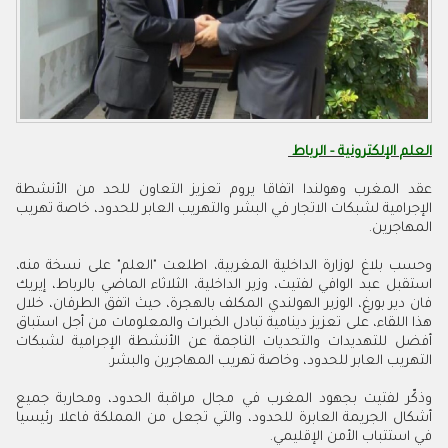
العلم الإلكترونية - الرباط
عقد المغرب وهولندا اتفاقا يروم تعزيز التعاون للحد من الأنشطة
الإجرامية لشبكات الاتجار في البشر والتهريب العابر للحدود، خاصة تهريب
المهاجرين.
وحسب بلاغ لوزارة الداخلية المغربية، اطلعت "العلم" على نسخة منه،
استقبل عبد الوافي لفتيت، وزير الداخلية، الثلاثاء الماضي بالرباط، إيريك
فان دير بورغ، الوزير الهولندي المكلف بالهجرة، حيث اتفق الطرفان، خلال
هذا اللقاء، على تعزيز دينامية تبادل الخبرات والمعلومات من أجل استباق
أفضل للتهديدات والتحديات الناجمة عن الأنشطة الإجرامية لشبكات
التهريب العابر للحدود، وخاصة تهريب المهاجرين والبشر.
وذكّر لفتيت بجهود المغرب في مجال مراقبة الحدود، ومحاربة جميع
أشكال الجريمة العابرة للحدود، والتي تجعل من المملكة فاعلا رئيسيا
في استتباب الأمن الإقليمي.