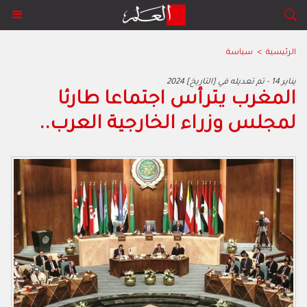
الرئيسية
>
سياسة
2024 يناير 14 - تم تعديله في [التاريخ]
المغرب يترأس اجتماعا طارئا
لمجلس وزراء الخارجية العرب..