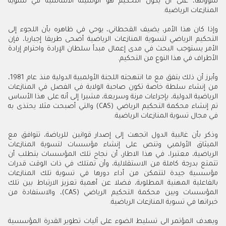
شؤونها، على أن يكون التحكيم هو الوسيلة الأساسية في تسوية
المنازعات الرياضية.
وإذا كان هذا الأمر، يضيف القحطاني، يوحي في ظاهره بأن اللجوء إلى
التحكيم الرياضي لتسوية المنازعات الرياضية أضحى طريقا إجباريا، فإن
الأمر يستوجب البحث في مدى إعمال مبدأ سلطان الإرادة واحترام إرادة
الأطراف في هذا النوع من التحكيم.
وأبرز أن ذلك يتفق مع ما انتهجته اللجنة الأولمبية الدولية منذ عام 1981،
من إنشاء سلطة خاصة تكون صاحبة الولاية في الفصل في المنازعات
الرياضية الدولية، بإجراءات مرنة وسريعة، مشيرا إلى أنه على هذا الأساس
تم إنشاء محكمة التحكيم الرياضي (CAS) والتي أصبحت مثلا يحتذى به
في مجال تسوية المنازعات الرياضية.
وذكر بأن غالبية الدول اتجهت إلى إصدار قوانين للرياضة، تتوافق مع
الميثاق الأولمبي وتنص على إنشاء مؤسسات لتسوية المنازعات
الرياضية، معتبرا، في هذا الاطار، أن نجاح تلك المؤسسات يتطلب أن
تتمتع بدرجة كاملة من الاستقلالية، وأن تمتلك في ذات الوقت قدرات
مؤسسية جيدة لتتمكن من أداء دورها في تسوية تلك المنازعات
بالفاعلية المهنية المطلوبة، فضلا عن أهمية تعزيز الارتباط بين تلك
المؤسسات وبين محكمة التحكيم الرياضي (CAS)، والاستفادة من
خبراتها في تسوية المنازعات الرياضية.
ويهدف المؤتمر الى تسليط الضوء على آليات تطوير القدرة المؤسسية