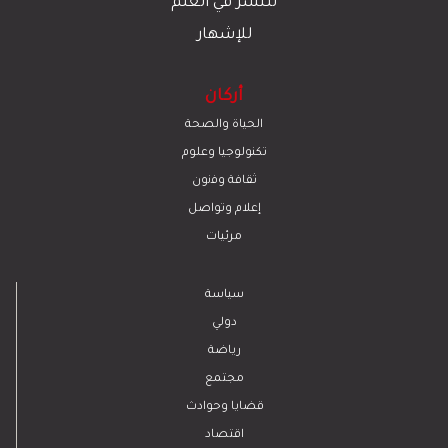
للنشر في العلم
للإشهار
أركان
الحياة والصحة
تكنولوجيا وعلوم
ﺛﻘﺎﻓﺔ وﻓﻧون
إعلام وتواصل
مرئيات
سياسة
دولي
رياضة
مجتمع
قضايا وحوادث
اقتصاد