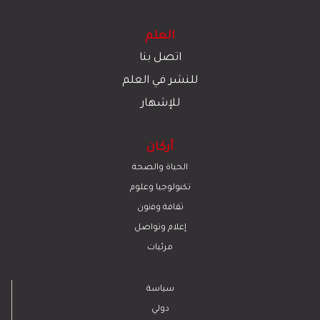
العلم
اتصل بنا
للنشر في العلم
للإشهار
أركان
الحياة والصحة
تكنولوجيا وعلوم
ﺛﻘﺎﻓﺔ وﻓﻧون
إعلام وتواصل
مرئيات
سياسة
دولي