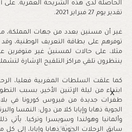
الحاصلة لدى هذه الشريحة العمرية. على أ
تقدير يوم 27 فبراير 2021.
غير أن مسنين بعدد من جهات المملكة، م
توفرهم على بطاقة التعريف الوطنية، وق
مثلا، على حالات لمسنينَ غير متوفرين على
ينتظرون تلقي مراكز التلقيح الإشارة لتشمل
كما علقت السلطات المغربية فعليا، الرحلا
ابتداء من ليلة الإثنين الأخير، بسبب التطو
طفرات جديدة من فيروس كورونا في بلادنا
الجوية ذهابا وإيابا كلا من دول: النمسا والب
وألمانيا وهولندا وسويسرا وتركيا. يأتي 
سابق الرحلات الجوية ذهابا وإيابا، إلى كل 