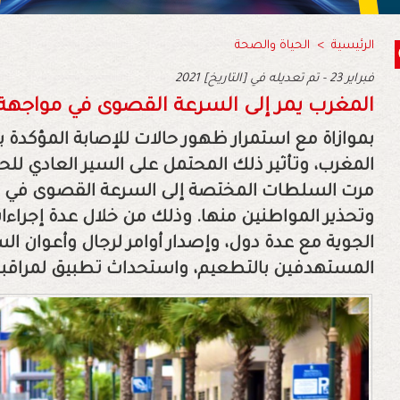
الرئيسية
>
الحياة والصحة
2021 فبراير 23 - تم تعديله في [التاريخ]
المغرب يمر إلى السرعة القصوى في مواجهة كو
بموازاة مع استمرار ظهور حالات للإصابة المؤكدة ب
مرت السلطات المختصة إلى السرعة القصوى في ا
وتحذير المواطنين منها. وذلك من خلال عدة إجراءات
الجوية مع عدة دول، وإصدار أوامر لرجال وأعوان الس
المستهدفين بالتطعيم، واستحداث تطبيق لمراقب