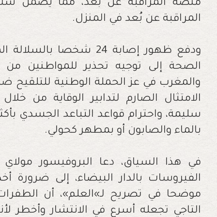
منصة المراقبة عن بُعد، مما يضمن سل
المراقبة عن بُعد في المنزل.
ودفع ظهور إصابة 24 شخصا بال
الصحة إلى توجيه تحذير للمواطنين من ان
والمغرب في عز الحملة الوطنية للتلقيح ضد ك
الامتثال الصارم لتدابير الوقاية من خلال 
سليمة، واحترام قواعد التباعد الجسدي بأكث
بالماء والصابون أو بمطهر كحولي.
في هذا السياق، دعا البروفيسور مولاي 
الفيروسات بالدار البيضاء، إلى ضرورة أخذ
موضحا في تصريح لـ»العلم»، أن الطفرا
التاجي تجعله أسرع في الانتشار وأخطر ل