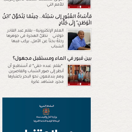
للأمم التي
مَأْسَاةُ العُبُورِ إلى سَبْتَة.. حِينَمَا يَتَحَوَّلُ "ابْنُ
الْوَطَنِ" إِلَى جَلَّادٍ
العلم الإلكترونية - بقلم عبد القادر
خولاني تظلّ الهجرة في جوهرها
رحلةً بحثاً عن الأمل، يركب فيها
الشباب
بين قبور في الماء ومستقبل مجهول؟
*بقلم: عبده حقي* لا أستطيع أن
أنظر إلى صور الشباب والقاصرين
وهم يندفعون نحو البحر باعتبارها
مجرد مشاهد عابرة