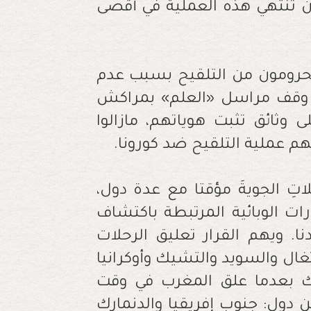
ن تنتهي هذه العملية في أقصى
حرومون من التلقيح بسبب عدم
د وقف مراسل «العلم» بمراكش
 وثائق تثبت هوياتهم، مازالوا
هم عملية التلقيح ضد كورونا.
تِ الجويةَ مؤقتا مع عدة دول،
رات الوبائية المرتبطة باكتشاف
. ويهم القرار تعليق الرحلات
رتغال والسويد والتشيك وأوكرانيا
ذلك بعدما علق المغرب في وقت
من دول: جنوب إفريقيا والدنمارك