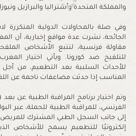
والمملكة المتحدة وأستراليا والبرازيل ونيوزلند
وفي صلة بالمحاولات الدولية المتكررة لا
الجائحة، نشرت عدة مواقع إخبارية، أن ال
مقاولة فرنسية، لتتبع الأشخاص الملقحي
للتلقيح ضد كورونا. ويأتي اختيار المغر
للأحداث السلبية بعد التطعيم، من أجل ا
المناسب إذا حدثت مضاعفات ناجمة عن اللق
إلى جانب السجل الطبي المشترك للمريض. و
إلكترونيًا للتطعيم يسمح للأشخاص الذ