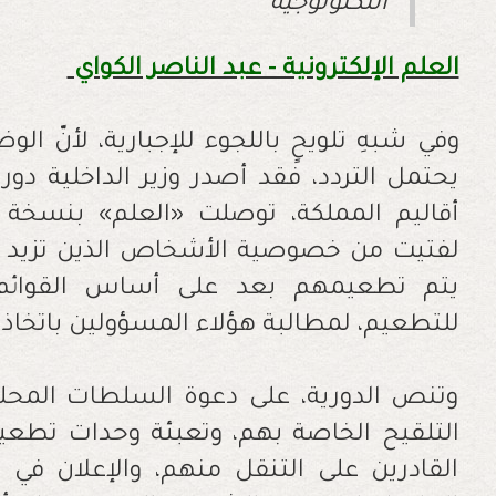
التكنولوجية
العلم الإلكترونية - عبد الناصر الكواي
وفي شبهِ تلويحٍ باللجوء للإجبارية، لأنّ الو
يحتمل التردد، فقد أصدر وزير الداخلية دو
أقاليم المملكة، توصلت «العلم» بنسخة م
يتم تطعيمهم بعد على أساس القوائم الت
للتطعيم، لمطالبة هؤلاء المسؤولين باتخاذ ا
وتنص الدورية، على دعوة السلطات المحلية
التلقيح الخاصة بهم، وتعبئة وحدات تطعي
القادرين على التنقل منهم، والإعلان في 