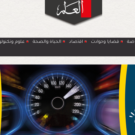
اضة
قضايا وحوادث
اﻗﺗﺻﺎد
الحياة والصحة
ﻋﻠوم وتكنولو