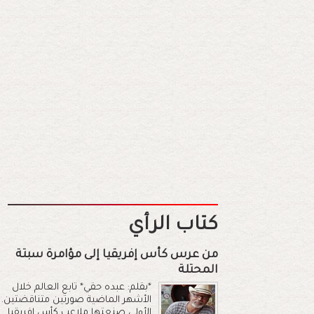
كتاب الرأي
من عرس كأس إفريقيا إلى مؤامرة سبتة
المحتلة
*بقلم: عبده حقي* تابع العالم خلال
الأشهر الماضية صورتين متناقضتين.
الأولى صنعتها ملاعب كأس إفريقيا