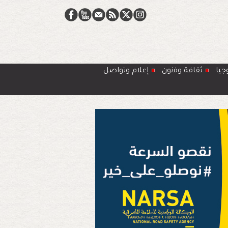
جيا
ﺛﻘﺎﻓﺔ وﻓﻧون
إعلام وتواصل