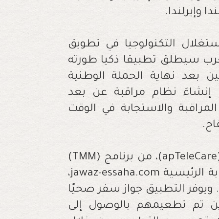
ا وإيرلندا.
ستغلال التكنولوجيا في تطويق
مغرب سيطلق تطبيقا ذكيا طورته
ن بعد نهاية الحملة الوطنية
ب إنشاءَ نظام مراقبة عن بعد
لمراقبة والاستجابة في الوقت
اح.
وتم اختيار برنامج المراقبة الطبية عن بعد (apTeleCare)، من برنامج (TMM)
الفرنسي، للمراقبة الطبية للحملة، عبر البوابة الرئيسية jawaz-essaha.com،
يوفر التطبيق جواز سفر صحيًا
ين تم تطعيمهم بالوصول إلى