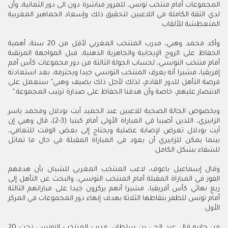
المجموعات أمام منتخب تونس، للمرور مباشرة دون الى دور الثمانية، وأن
لدي الثقة الكاملة في اللاعبين لتحقيق ذلك وإسعاد الجماهير المغربية
المتعطشة للألقاب
.
وأكد محمد وهبي، مدرب المنتخب المغربي لأقل من 20 سنة، أهمية
الحفاظ على الروح الإيجابية والجاهزية الذهنية، قبل المواجهة المرتقبة
أمام منتخب التونسي، لحساب الجولة الثالثة من دور مجموعات كأس أمم
إفريقيا، مشيرا أنه يعرف المنتخب التونسي جيدا ويحترمه، بعد استعادته
فرصة التأهل للدور القادم، لذلك لأجل ذلك يضيف وهبي" سنعمل على
الانتصار عليهم، خاصة وأن هدفنا الحفاظ على صدارة ترتيب المجموعة
".
وبخصوص الحالة الصحية للاعبين عبد الحميد آيت بودلال ومحمد ياسر
الزابيري، اللذين أصيبا في المباراة الأولى أمام كينيا (3-2)، قال وهبي إن
آيت بودلال تعرض لإصابة عضلية ويحتاج إلى بعض الوقت للتعافي،
بينما يمكن للزابيري أن يعود في المباراة المقبلة في حال ما تماثل
للشفاء بشكل الكامل
.
وقال إسماعيل باعوف، لاعب المنتخب المغربي للشبان بأن هدفهم
الفوز في المباراة المقبلة أمام المنتخب التونسي، والبحث عن التأهل إلى
ربع نهائي كأس أفريقيا، مشيرا أنهم يركزون جيدا على مباراتهم الثالثة
أمام تونس للظفر بنقاطها الثلاثة بهدف إنهاء دور المجموعات في المركز
الأول
.
من جانبه قال عبد الحي بن سلطان، مدرب المنتخب التونسي تحت 20