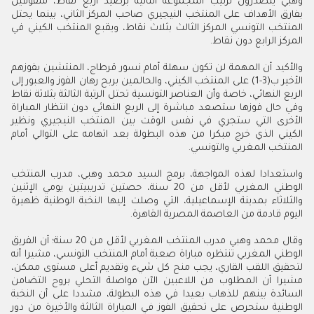
وهبي يتصدرون ترتيب المجموعة الثانية برصيد أربع نقاط، متفوقين
بفارق الأهداف على المنتخب النيجيري صاحب المركز الثاني، بينما يحتل
المنتخب التونسي المركز الثالث بثلاث نقاط، ويقبع المنتخب الكيني في
المركز الرابع دون نقاط
.
والأكيد أن المهمة لن تكون سهلة أمام نسور قرطاج، المنتشين بفوزهم
الأخير ب(3-1) على المنتخب الكيني، والحالمين بربح رهان الفوز والعبور إلى
الربع النهائي، خاصة وأن العناصر التونسية تحتل الرتبة الثالثة بثلاثة نقاط
وفي حال فوزها ستصعد مباشرة إلى الربع النهائي دون انتظار المباراة
الأخرى التي ستجري في نفس الوقت بين المنتخب النيجيري ونظير
الكيني الذي خرج مبكرا من هذه البطولة بعد اتهامه على التوالي أمام
المنتخب المغربي والتونسي
.
واستعدادا لهذه المواجهة، برمج السيد محمد وهبي، مدرب المنتخب
الوطني المغربي لأقل من 20 سنة، حصتين تدريبيتين يومي الإثنين
والثلاثاء بمدينة الإسماعيلية، التي وصلت إليها النخبة الوطنية ظهيرة
اليوم قادمة من العاصمة المصرية القاهرة
.
وقال محمد وهبي مدرب المنتخب المغربي لأقل من 20 سنة؛ أن الفريق
الوطني المغربي تنتظره مباراة صعبة أمام المنتخب التونسي، مشيرا أنه
لتحقيق اللقب القاري، يجب منح كل شيء وتقديم أعلى مستوى ممكن،
مشيرا أن المطلوب من اللاعبين الآن مواصلة التحلي بروح التضامن
السائدة بينهم للذهاب بعيدا في هذه البطولة، مشددا على أن النخبة
الوطنية ستحرص على تحقيق الفوز في المباراة الثالثة والأخيرة من دور