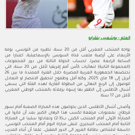
العلم -
بوشعيب بنقرايو
يواجه المنتخب المغربي أقل من 20 سنة، نظيره من التونسي، يومه
الأربعاء على أرضية ملعب قناة السويس بالإسماعيلية، اعتبارا من
الساعة الرابعة عصرا، لحساب الجولة الثالثة من دور المجموعات
(المجموعة الثانية) لنهائيات كأس أمم إفريقيا لأقل من 20 سنة، التي
تحتضنها الجمهورية العربية المصرية خلال الفترة الممتدة ما بين 26
أبريل إلى 18 ماي 2025، وكله أمل وطموح لتحقيق الانتصار او التعادل
للوصول إلى الربع النهائي من البطولة القارية لهذه الفئة التي يسعى
أشبال الأطلس إلى الظفر بها إسوة بزملائه بالمنتخب الوطني المغربي
لأقل من 17 سنة
.
وأضحى أشبال الأطلس، الذين يخوضون هذه المباراة الصعبة أمام نسور
قرطاج، بمعنويات مرتفعة لكسب هذا الرهان الكبير بعد أن فازوا في
المباراة الأولى أمام المنتخب الكيني ب(3-2) وتعادلوا سلبيا في المباراة
الثانية أمام المنتخب النيجيري. لتبقى مباراة اليوم أمام المنتخب التونسي،
حاسمة لاقتناص بطاقة المرور الى الدور المقبل، علما أن أبناء المدرب