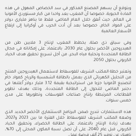
ويتوقع أن يسهم المصنع المذكور في سد الخصاص المهول في هذه
المادة الحيوية، خصوصا أن المغرب يعد واحدا من كبار مستوردي الأمونيا
في العالم، حيث أنفق خلال العام الماضي فقط ما يناهز ملياري دولار
على المواد الخام، خصوصا بعد أن أدت الحرب في أوكرانيا إلى ارتفاع
الأسعار العالمية
.
وفي سياق ذي صلة، يخطط المغرب لإنتاج 3 ملايين طن من
الهيدروجين الأخضر بحلول عام 2030، بالاعتماد على إمكاناته في مجال
الطاقة المتجددة وتحلية مياه البحر، من أجل تسريع تحقيق هدف الحياد
الكربوني بحلول 2050
.
وتعتبر خطة المكتب الشريف للفوسفاط لاستعمال الهيدروجين المنتج
من التحليل الكهربائي الذي يعمل بالطاقة الشمسية والرياح كمواد خام
لتصنيع الأمونيا جزءا من استراتيجية بقيمة 12
.
3 مليار دولار اٌعلنها في
دجنبر الماضي للتحول إلى الطاقة المتجددة، وذلك بهدف تطوير
القطاعات المرتبطة بإنتاج صناعات الفوسفات وتطويرها على مدى
خمس سنوات
.
هذه الاستثمارات تندرج ضمن البرنامج الاستثماري الأخضر الجديد الذي
وضعه المكتب الشريف للفوسفاط خلال الفترة ما بين 2023 و2027،
بهدف زيادة الإنتاج بالاعتماد على الطاقة الخضراء، وتحقيق الحياد
الكربوني قبل عام 2040، على أن تصل نسبة المكون المحلي إلى 70
%
،
ناهيك عن توفير 25 ألف فرصة عمل
.