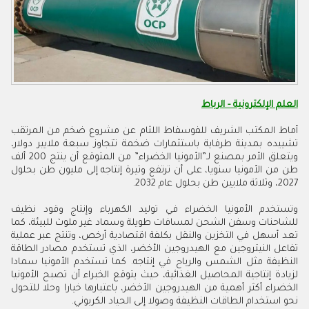
العلم الإلكترونية - الرباط
أماط المكتب الشريف للفوسفاط اللثام عن مشروع ضخم من المرتقب
تشييده بمدينة طرفاية باستثمارات ضخمة تتجاوز سبعة ملايير دولار،
ويتعلق الأمر بمصنع لـ”الأمونيا الخضراء” من المتوقع أن ينتج 200 ألف
طن من الأمونيا سنويا، على أن ترتفع وتيرة إنتاجه إلى مليون طن بحلول
2027، وثلاثة ملايين طن بحلول عام 2032
.
وتستخدم الأمونيا الخضراء في توليد الكهرباء وإنتاج وقود نظيف
للشاحنات وسفن الشحن لمسافات طويلة وسماد غير ملوث للبيئة، كما
تعد أسهل في التخزين والنقل بكلفة اقتصادية أرخص، وتنتج عبر عملية
تفاعل النيتروجين مع الهيدروجين الأخضر، الذي تستخدم مصادر الطاقة
النظيفة مثل الشمس والرياح في إنتاجه. كما تستخدم الأمونيا سمادا
لزيادة إنتاجية المحاصيل الغذائية، حيث يتوقع الخبراء أن تصبح الأمونيا
الخضراء أكثر أهمية من الهيدروجين الأخضر، باعتبارها خيارا وحلا للتحول
نحو استخدام الطاقات النظيفة وصولا إلى الحياد الكربوني
.