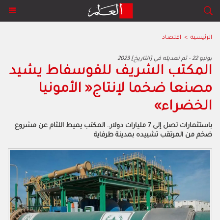
الرئيسية
>
اقتصاد
2023 يونيو 22 - تم تعديله في [التاريخ]
‬الخضراء‮»‬
‬ضخم‭ ‬من‭ ‬المرتقب‭ ‬تشييده‭ ‬بمدينة‭ ‬طرفاية