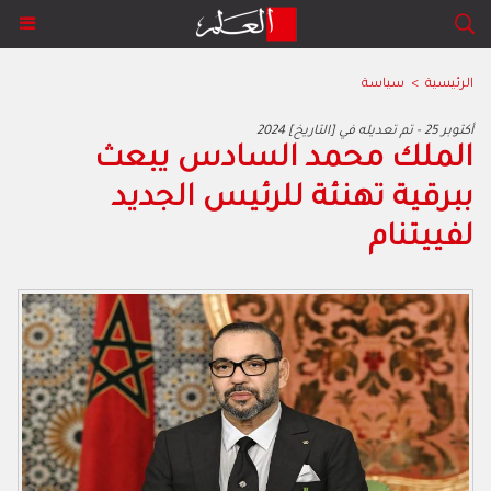
الرئيسية
>
سياسة
2024 أكتوبر 25 - تم تعديله في [التاريخ]
الملك محمد السادس يبعث
ببرقية تهنئة للرئيس الجديد
لفييتنام