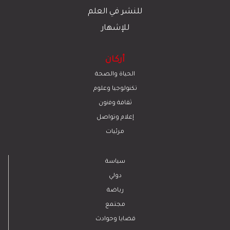
للنشر في العلم
للإشهار
أركان
الحياة والصحة
تكنولوجيا وعلوم
ﺛﻘﺎﻓﺔ وﻓﻧون
إعلام وتواصل
مرئيات
سياسة
دولي
رياضة
مجتمع
قضايا وحوادث