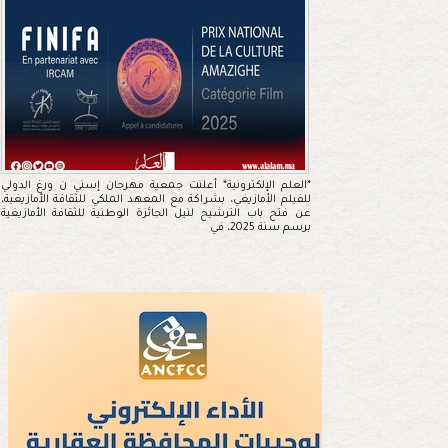
*العلم الإلكترونية* أعلنت جمعية مهرجان إسني ن ورغ الدولي
للفيلم الأمازيغي، بشراكة مع المعهد الملكي للثقافة الأمازيغية،
عن فتح باب الترشيح لنيل الجائزة الوطنية للثقافة الأمازيغية
برسم سنة 2025، في