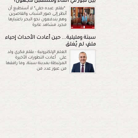
بين قبور في الماء ومستقبل مجهول؟
*بقلم: عبده حقي* لا أستطيع أن
أنظر إلى صور الشباب والقاصرين
وهم يندفعون نحو البحر باعتبارها
مجرد مشاهد عابرة
سبتة ومليلية... حين أعادت الأحداث إحياء
ملفٍ لم يُغلق
العلم الإلكترونية - بقلم فكري ولد
علي أعادت التطورات الأخيرة
المرتبطة بمدينة سبتة، وما رافقها
من عبور عدد من