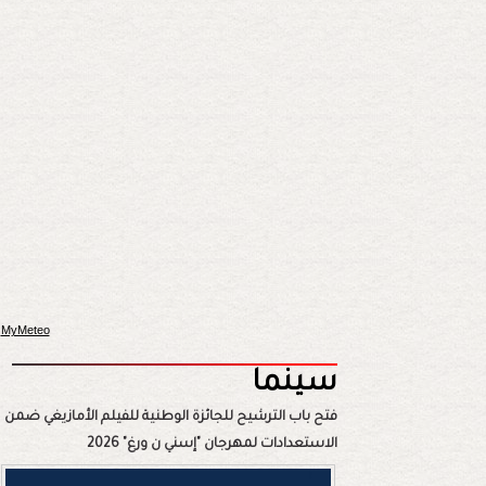
MyMeteo
سينما
فتح باب الترشيح للجائزة الوطنية للفيلم الأمازيغي ضمن
الاستعدادات لمهرجان "إسني ن ورغ" 2026