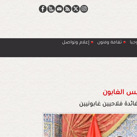
جيا
ﺛﻘﺎﻓﺔ وﻓﻧون
إعلام وتواصل
س الغابون
ئدة فلاحيين غابونيين