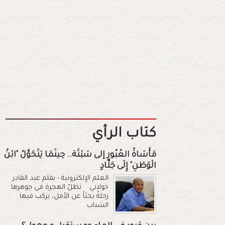
كتاب الرأي
مَأْسَاةُ العُبُورِ إلى سَبْتَة.. حِينَمَا يَتَحَوَّلُ "ابْنُ
الْوَطَنِ" إِلَى جَلَّادٍ
العلم الإلكترونية - بقلم عبد القادر
خولاني تظلّ الهجرة في جوهرها
رحلةً بحثاً عن الأمل، يركب فيها
الشباب