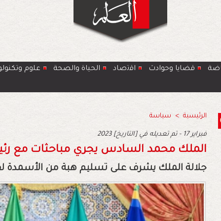
اضة
قضايا وحوادث
اﻗﺗﺻﺎد
الحياة والصحة
ﻋﻠوم وتكنولو
الرئيسية
>
سياسة
2023 فبراير 17 - تم تعديله في [التاريخ]
الملك محمد السادس يجري مباحثات مع رئي
جلالة الملك يشرف على تسليم هبة من الأسمدة لفا