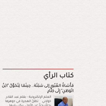
كتاب الرأي
مَأْسَاةُ العُبُورِ إلى سَبْتَة.. حِينَمَا يَتَحَوَّلُ "ابْنُ
الْوَطَنِ" إِلَى جَلَّادٍ
العلم الإلكترونية - بقلم عبد القادر
خولاني تظلّ الهجرة في جوهرها
رحلةً بحثاً عن الأمل، يركب فيها