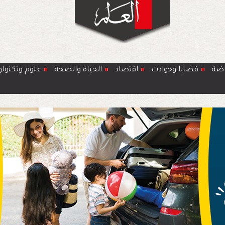
اضة
قضايا وحوادث
اﻗﺗﺻﺎد
الحياة والصحة
ﻋﻠوم وتكنولو