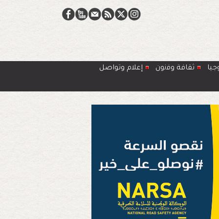
جيا
ﺛﻘﺎﻓﺔ وﻓﻧون
إعلام وتواصل