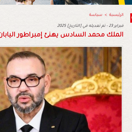
الرئيسية
>
سياسة
2025 فبراير 23 - تم تعديله في [التاريخ]
الملك محمد السادس يهنئ إمبراطور اليابان