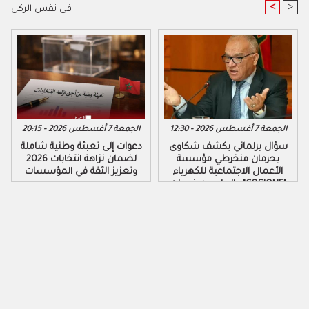
<
>
في نفس الركن
الجمعة 7 أغسطس 2026 - 12:30
الجمعة 7 أغسطس 2026 - 20:15
سؤال برلماني يكشف شكاوى
دعوات إلى تعبئة وطنية شاملة
بحرمان منخرطي مؤسسة
لضمان نزاهة انتخابات 2026
الأعمال الاجتماعية للكهرباء
وتعزيز الثقة في المؤسسات
والماء من خدمات "COS'ONE"