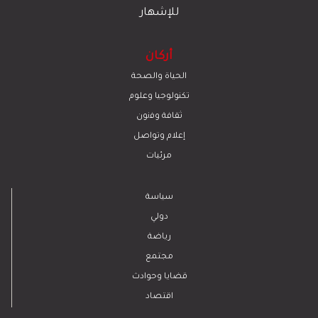
للإشهار
أركان
الحياة والصحة
تكنولوجيا وعلوم
ﺛﻘﺎﻓﺔ وﻓﻧون
إعلام وتواصل
مرئيات
سياسة
دولي
رياضة
مجتمع
قضايا وحوادث
اقتصاد