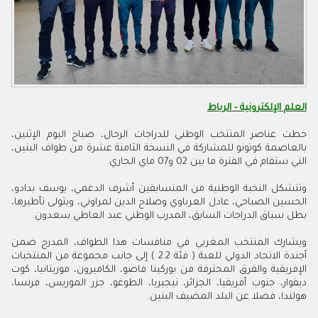
العلم الإلكترونية - الرباط
حطت عناصر المنتخب الوطني للدراجات الرحال، صباح اليوم الإثنين،
بالعاصمة كوتونو للمشاركة في النسخة الثامنة عشرة من طواف البنين،
التي ستقام في الفترة ما بين 02 و07 ماي الجاري.
وتتشكل النخبة الوطنية من المتسابقين أشرف الدغمي، يوسف بدادو،
الحسين الصباحي، عادل العرباوي وصلاح الدين لمراوني، ويتولى تأطيرها،
بطل سباق الدراجات السابق، المدرب الوطني عبد العاطي سعدون.
ويشارك المنتخب المغربي في منافسات هذا الطواف، المدرج ضمن
أجندة الاتحاد الدولي للعبة ( فئة 2.2 ) إلى جانب مجموعة من المنتخبات
الإفريقية والفرق المحترفة من بوركينا فاصو، الكاميرون، موريتانيا، كوت
ديفوار، جنوب أفريقيا، الجزائر، نيجيريا، الطوغو، جزر الموريس، فرنسا،
هولندا، فضلا عن البلد المضيف البنين.