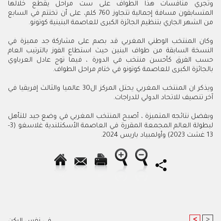
وتجري منافسات هذا الطواف على ست مراحل يقطع خلالها
المتسابقون مسافة إجمالية تتجاوز 760 كلم، على أن تختتم في السابع
من الشهر الجاري بتنظيم الجائزة الكبرى للعاصمة البنينية كوتونو.
وكان المنتخب الوطني المغربي قد بصم على مشاركة جد مميزة في
النسخة السابقة من طواف البنين حيث استطاع الفوز بالترتيب العام
حسب الفرق كأحسن منتخب في الدورة ، فيما توج عادل العرباوي
بالجائزة الكبرى للعاصمة كوتونو في ختام مراحل الطواف.
ويذكر ان المنتخب المغربي يحتل المركز ال30 عالميا والثالث إفريقيا في
آخر تنصيف للاتحاد الدولي للدراجات.
وبفضل نتائجه المتميزة ، أصبح المنتخب المغربي في وضع جيد للتأهل
لبطولة العالم المجمعة المقررة في العاصمة الأسكتلندية غلاسغو (3-
13 غشت 2023) وأولمبياد باريس 2024.
<
>