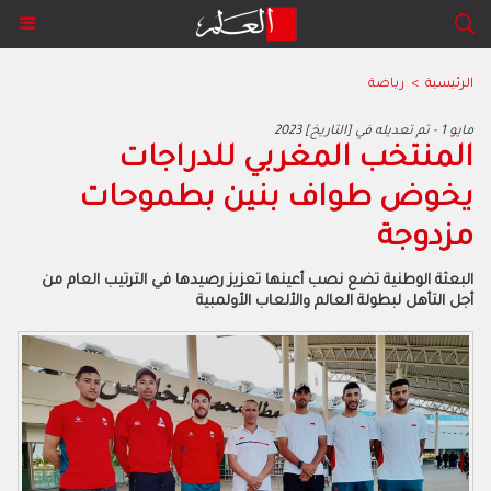
الرئيسية
>
رياضة
2023 مايو 1 - تم تعديله في [التاريخ]
المنتخب المغربي للدراجات
يخوض طواف بنين بطموحات
مزدوجة
البعثة الوطنية تضع نصب أعينها تعزيز رصيدها في الترتيب العام من
أجل التأهل لبطولة العالم والألعاب الأولمبية