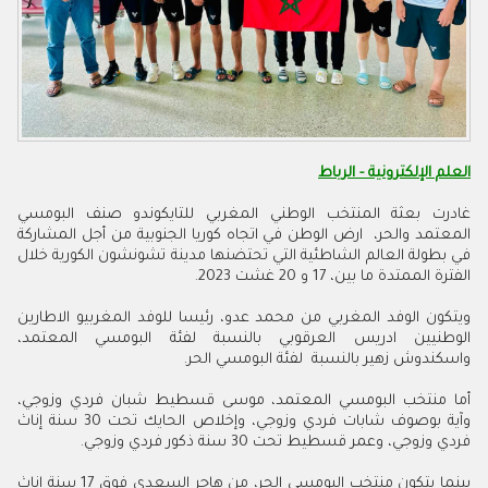
العلم الإلكترونية - الرباط
غادرت بعثة المنتخب الوطني المغربي للتايكوندو صنف البومسي
المعتمد والحر، ارض الوطن في اتجاه كوريا الجنوبية من أجل المشاركة
في بطولة العالم الشاطئية التي تحتضنها مدينة تشونشون الكورية خلال
الفترة الممتدة ما بين، 17 و 20 غشت 2023.
ويتكون الوفد المغربي من محمد عدو، رئيسا للوفد المغربيو الاطارين
الوطنيين ادريس العرقوبي بالنسبة لفئة البومسي المعتمد،
واسكندوش زهير بالنسبة لفئة البومسي الحر
.
أما منتخب البومسي المعتمد، موسى قسطيط شبان فردي وزوجي،
وآية بوصوف شابات فردي وزوجي، وإخلاص الحايك تحت 30 سنة إناث
فردي وزوجي، وعمر قسطيط تحت 30 سنة ذكور فردي وزوجي
.
بينما يتكون منتخب البومسي الحر، من هاجر السعدي فوق 17 سنة إناث