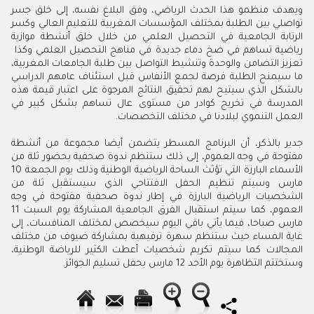
ويهدف منظمو هذا الحدث الرياضي، وفق البلاغ نفسه، إلى خلق جسر
تواصلي بين الطلبة بمختلف المؤسسات المغربية للتعليم العالي وكسر
الرتابة الجامعية في التحصيل العلمي من خلال خلق أنشطة موازية
رياضية تساهم في ضخ دماء جديدة في مناهج التحصيل العلمي وكذا
تعزيز التضامن والوحدة وتنشيط التواصل بين طلبة الجامعات المغربية،
ما سيمنح الطلبة فرصة لجمع الأنفاس قبل استئناف عامهم الدراسي
بالشكل الذي سيتيح لهم تحقيق النتائج المرجوة على اعتبار قيمة هذه
المدرسة في تخريج كوادر من مستوى عال تساهم بشكل كبير في
العمل التنموي لبلادنا في مختلف التخصصات.
جدير بالذكر، أن البرنامج المسطر يتضمن أيضا مجموعة من أنشطة
مفتوحة في وجه العموم، إلى ذلك ستنظم ندوة صحفية بحضور ثلة من
الأسماء البارزة التي تؤثث الساحة الرياضية الوطنية وذلك يوم الجمعة 10
مارس وسيتم تنظيم الحفل الافتتاحي
الذي سيستقبل ثلة من
الشخصيات الرياضية البارزة في إطار ندوة صحفية مفتوحة في وجه
العموم،
كما سيتم استقبال الفرق الجامعية المشاركة يوم السبت 11
مارس صباحا، فيما يأتي باقي اليوم سيخصص لمختلف المنافسات، إلى
غاية المساء حيث ستنظم سهرة ترفيهية بمشاركة ضيوف من مختلف
المجالات كما سيتم تكريم شخصيات أعطت الكثير للرياضة الوطنية،
وستختتم التظاهرة يوم الأحد 12 مارس بحفل تسليم الجوائز.