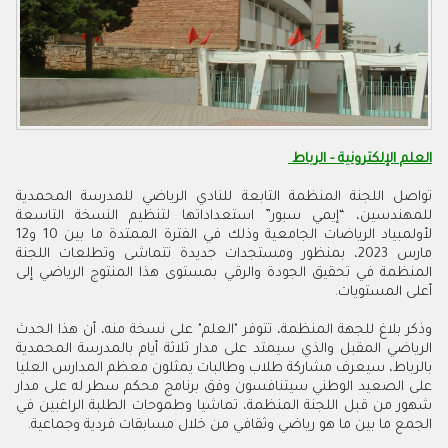
العلم الإلكترونية - الرباط
تواصل اللجنة المنظمة التابعة للنادي الرياضي للمدرسة المحمدية
للمهندسين، “إيمي سبور” استعداداتها لتنظيم النسخة التاسعة
لأولمبياد الرياضات الجامعية وذلك في الفترة الممتدة ما بين 10 و12
مارس 2023، بمنظور ومستجدات جديدة تتماشى وتطلعات اللجنة
المنظمة في تحقيق الجودة والرقي بمستوى هذا المنتوج الرياضي إلى
أعلى المستويات.
وذكر بلاغ للجهة المنظمة، تتوفر "العلم" على نسخة منه، أن هذا الحدث
الرياضي المقبل والذي سيمتد على مدار ثلاثة أيام بالمدرسة المحمدية
بالرباط، سيعرف مشاركة طلاب وطالبات يمثلون معظم المدارس العليا
على الصعيد الوطني سيتنافسون وفق برنامج محكم سطر له على مدار
شهور من قبل اللجنة المنظمة، تماشيا وطموحات الطلبة الراغبين في
الجمع ما بين ما هو رياضي وثقافي من خلال مسابقات فردية وجماعية
.