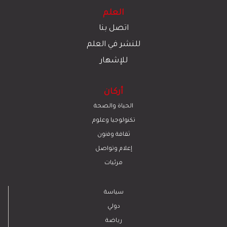
العلم
اتصل بنا
للنشر في العلم
للإشهار
أركان
الحياة والصحة
تكنولوجيا وعلوم
ﺛﻘﺎﻓﺔ وﻓﻧون
إعلام وتواصل
مرئيات
سياسة
دولي
رياضة