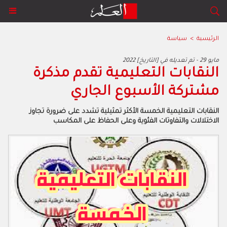
الرئيسية
>
سياسة
2022 مايو 29 - تم تعديله في [التاريخ]
‬مشتركة‭ ‬الأسبوع‭ ‬الجاري
‬الاختلالات‭ ‬والتفاوتات‭ ‬الفئوية‭ ‬وعلى‭ ‬الحفاظ‭ ‬على‭ ‬المكاسب