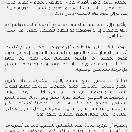
‬الأداء‭ ‬المهني‭ ‬–‭ ‬أخلاقيات‭ ‬المهنة‭ ‬والحقوق‭ ‬والضمانات،‭ ‬موزعة‭ ‬على‭ ‬9‭
‬لقاءات‭ ‬إلى‭ ‬حدود‭ ‬لقاء‭ ‬الجمعة‭ ‬27‭ ‬ماي‭ ‬2022‭.‬
‬الاستئناس‭.‬
‬كل‭ ‬مرحلة‭ ‬بتشخيص‭ ‬الوضعية‭.‬
‬الحالي‭ ‬في‭ ‬اتجاه‭ ‬اكتمال‭ ‬التصور‭ ‬المشترك‭ ‬المتفق‭ ‬حوله‭.‬