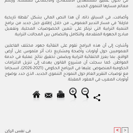
في تحول عميق للمشهدين الاقتصادي والاجتماعي للمملكة، ورسم
معالم مسارها التنموي الجديد.
وأضافت، في السياق ذاته، أن هذا النص المالي يشكل "نقطة تاريخية
فارقة" في مسار التدبير العمومي، من خلال إطلاق جيل جديد من برامج
التنمية الترابية التي ترتكز على تثمين الخصوصيات المحلية، وتفعيل
مبادئ الجهوية المتقدمة، والتكامل والتضامن بين المجالات الترابية.
وأشارت إلى أن هذه البرامج تقوم على التقائية جهود مختلف الفاعلين
العموميين حول أولويات واضحة ومشاريع ذات أثر ملموس على أرض
الواقع، بما يعزز الالتقائية الترابية ويضمن تحقيق نتائج عملية في خدمة
المواطن. كما سجلت أن مشروع القانون يهدف إلى تنزيل الالتزامات
الحكومية المنصوص عليها في البرنامج الحكومي (2021-2026)، انسجاما
مع توصيات التقرير العام حول النموذج التنموي الجديد، الذي حدد بوضوح
أولويات المغرب في العقود المقبلة.
<
>
في نفس الركن