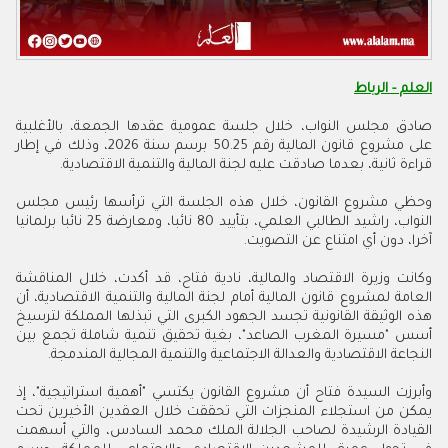
العلم - الرباط
صادق مجلس النواب، خلال جلسة عمومية عقدها الجمعة، بالأغلبية
على مشروع قانون المالية رقم 50.25 برسم سنة 2026، وذلك في إطار
قراءة ثانية، بعدما صادقت عليه لجنة المالية والتنمية الاقتصادية.
وحظي مشروع القانون، خلال هذه الجلسة التي ترأسها رئيس مجلس
النواب، راشيد الطالبي العلمي، بتأييد 80 نائبا، ومعارضة 25 نائبا برلمانيا
آخرا، دون أي امتناع عن التصويت.
وكانت وزيرة الاقتصاد والمالية، نادية فتاح، قد أكدت، خلال المناقشة
العامة لمشروع قانون المالية أمام لجنة المالية والتنمية الاقتصادية، أن
هذه الوثيقة القانونية تجسد الجهود الكبرى التي تبذلها المملكة لترسيخ
أسس "مسيرة المغرب الصاعد"، بغية تحقيق تنمية شاملة تجمع بين
النجاعة الاقتصادية والعدالة الاجتماعية والتنمية المجالية المندمجة.
وأبرزت السيدة فتاح أن مشروع القانون يكتسي "أهمية استراتيجية"، إذ
يمكن من استجلاء المنجزات التي تحققت خلال العقدين الأخيرين تحت
القيادة الرشيدة لصاحب الجلالة الملك محمد السادس، والتي أسهمت