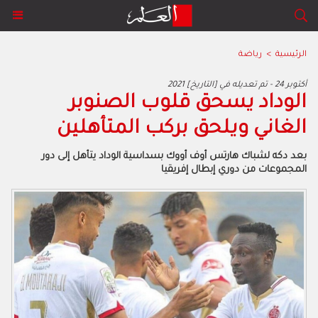
الرئيسية
>
رياضة
2021 أكتوبر 24 - تم تعديله في [التاريخ]
الوداد يسحق قلوب الصنوبر
الغاني ويلحق بركب المتأهلين
بعد دكه لشباك هارتس أوف أووك بسداسية الوداد يتأهل إلى دور
المجموعات من دوري إبطال إفريقيا