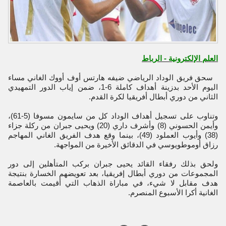
العلم الإلكترونية - الرباط
  سحق فريق الوداد الرياضي ضيفه هارتس أوف أووك الغاني مساء 
اليوم الأحد بدزينة أهداف كاملة 6-1، ضمن إياب الدور التمهيدي 
الثاني من دوري أبطال أفريقيا لكرة القدم. 
وتناوب على تسجيل أهداف الوداد كل من سايمون مسوفا (5-61)، 
وأيمن الحسوني (8) وأشرف داري (20) ويحيى جبران من ركلة جزاء 
(38) وأيوب العملود (49)، بينما وقع هدف الفريق الغاني المهاجم 
رزاق أوموطويوسي في الدقائق الأخيرة من المواجهة.  
ولحق بذلك رفقاء القائد يحيى جبران بركب المتأهلين إلى دور 
المجموعات من دوري أبطال إفريقيا، بعد تعويضهم الخسارة بنتيجة 
هدف مقابل لا شيء، في مباراة الذهاب التي أقيمت بالعاصمة 
الغانية أكرا الأسبوع المنصرم. 