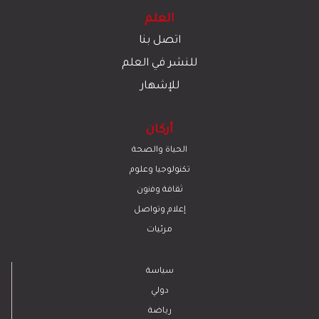
العلم
اتصل بنا
للنشر في العلم
للإشهار
أركان
الحياة والصحة
تكنولوجيا وعلوم
ﺛﻘﺎﻓﺔ وﻓﻧون
إعلام وتواصل
مرئيات
سياسة
دولي
رياضة