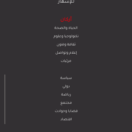
للإشهار
أركان
الحياة والصحة
تكنولوجيا وعلوم
ﺛﻘﺎﻓﺔ وﻓﻧون
إعلام وتواصل
مرئيات
سياسة
دولي
رياضة
مجتمع
قضايا وحوادث
اقتصاد