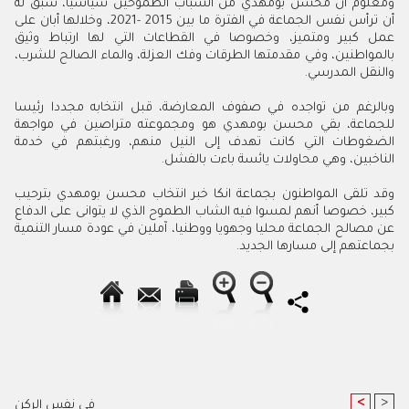
ومعلوم أن محسن بومهدي من الشباب الطموحين سياسيا، سبق له
أن ترأس نفس الجماعة في الفترة ما بين 2015 -2021، وخلالها أبان على
عمل كبير ومتميز، وخصوصا في القطاعات التي لها ارتباط وثيق
بالمواطنين، وفي مقدمتها الطرقات وفك العزلة، والماء الصالح للشرب،
والنقل المدرسي.
وبالرغم من تواجده في صفوف المعارضة، قبل انتخابه مجددا رئيسا
للجماعة، بقي محسن بومهدي هو ومجموعته متراصين في مواجهة
الضغوطات التي كانت تهدف إلى النيل منهم، ورغبتهم في خدمة
الناخبين، وهي محاولات يائسة باءت بالفشل.
وقد تلقى المواطنون بجماعة انكا خبر انتخاب محسن بومهدي بترحيب
كبير، خصوصا أنهم لمسوا فيه الشاب الطموح الذي لا يتوانى على الدفاع
عن مصالح الجماعة محليا وجهويا ووطنيا، آملين في عودة مسار التنمية
بجماعتهم إلى مسارها الجديد.
<
>
في نفس الركن