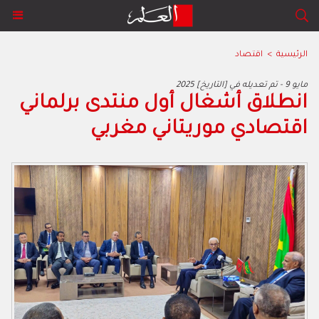
الرئيسية
>
اقتصاد
2025 مايو 9 - تم تعديله في [التاريخ]
انطلاق أشغال أول منتدى برلماني
اقتصادي موريتاني مغربي