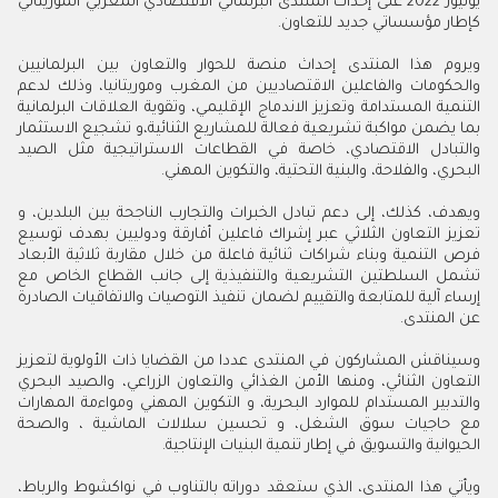
يوليوز 2022 على إحداث المنتدى البرلماني الاقتصادي المغربي الموريتاني
كإطار مؤسساتي جديد للتعاون.
ويروم هذا المنتدى إحداث منصة للحوار والتعاون بين البرلمانيين
والحكومات والفاعلين الاقتصاديين من المغرب وموريتانيا، وذلك لدعم
التنمية المستدامة وتعزيز الاندماج الإقليمي، وتقوية العلاقات البرلمانية
بما يضمن مواكبة تشريعية فعالة للمشاريع الثنائية،و تشجيع الاستثمار
والتبادل الاقتصادي، خاصة في القطاعات الاستراتيجية مثل الصيد
البحري، والفلاحة، والبنية التحتية، والتكوين المهني.
ويهدف، كذلك، إلى دعم تبادل الخبرات والتجارب الناجحة بين البلدين، و
تعزيز التعاون الثلاثي عبر إشراك فاعلين أفارقة ودوليين بهدف توسيع
فرص التنمية وبناء شراكات ثنائية فاعلة من خلال مقاربة ثلاثية الأبعاد
تشمل السلطتين التشريعية والتنفيذية إلى جانب القطاع الخاص مع
إرساء آلية للمتابعة والتقييم لضمان تنفيذ التوصيات والاتفاقيات الصادرة
عن المنتدى.
وسيناقش المشاركون في المنتدى عددا من القضايا ذات الأولوية لتعزيز
التعاون الثنائي، ومنها الأمن الغذائي والتعاون الزراعي، والصيد البحري
والتدبير المستدام للموارد البحرية، و التكوين المهني ومواءمة المهارات
مع حاجيات سوق الشغل، و تحسين سلالات الماشية ، والصحة
الحيوانية والتسويق في إطار تنمية البنيات الإنتاجية.
ويأتي هذا المنتدى، الذي ستعقد دوراته بالتناوب في نواكشوط والرباط،