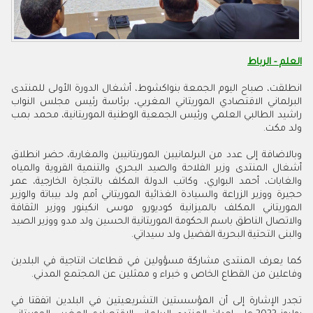
العلم - الرباط
انطلقت، صباح اليوم الجمعة بنواكشوط، أشغال الدورة الأولى للمنتدى
البرلماني الاقتصادي الموريتاني المغربي، برئاسة رئيس مجلس النواب
راشيد الطالبي العلمي ورئيس الجمعية الوطنية الموريتانية، محمد بمب
ولد مكت.
وبالاضافة إلى عدد من البرلمانيين الموريتانيين والمغاربة، حضر انطلاق
أشغال المنتدى وزير الفلاحة والصيد البحري والتنمية القروية والمياه
والغابات، أحمد البواري، وكاتب الدولة المكلف بالتجارة الخارجية، عمر
حجيرة ووزير الزراعة والسيادة الغذائية الموريتاني أمم ولد بيباتة والوزير
الموريتاني المكلف بالميزانية كوديورو موسى انكينور ووزير الثقافة
والاتصال الناطق باسم الحكومة الموريتانية الحسين ولد مدو ووزير الصيد
والبنى التحتية البحرية الفضيل ولد سيداتي.
كما يعرف المنتدى مشاركة مسؤولين في قطاعات انتاجية في البلدين
وفاعلين من القطاع الخاص و خبراء و ممثلين عن المجتمع المدني.
تجدر الإشارة إلى أن المؤسستين التشريعيتين في البلدين اتفقتا في