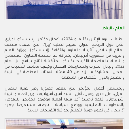
العلم - الرباط
انطلقت اليوم الإثنين (13 مايو 2024)، أعمال مؤتمر الإيسيسكو الوزاري
الثاني حول البرنامج الدولي لتقييم الطلبة "بيزا"، الذي تعقده منظمة
العالم الإسلامي للتربية والعلوم والثقافة (إيسيسكو)، ووزارة العلم
والتربية في جمهورية أذربيجان، بشراكة مع منظمة التعاون الاقتصادي
والتنمية، بالعاصمة الأذربيجانية باكو، لمناقشة نتائج برنامج بيزا لعام
2022، وتبادل الخبرات والممارسات الفضلى وكيفية مجابهة التحديات في
المجال، بمشاركة ما يزيد عن 40 ممثلا للهيئات المختصة في التربية
والتعليم بالدول الأعضاء في المنظمة
.
وبمستهل أعمال المؤتمر الذي ينعقد حضوريا وعبر تقنية الاتصال
المرئي، على مدى يومين، ألقى السيد أمين أمرولاييف، وزير العلم والتربية
الأذربيجاني، كلمة ترحيبية أكد فيها أهمية موضوع المؤتمر، للنهوض
بالمنظومات التعليمية ووضع سياسات ناجعة، مستعرضا جهود
أذربيجان في تطوير جودة التعليم لمواكبة التقييمات الدولية.