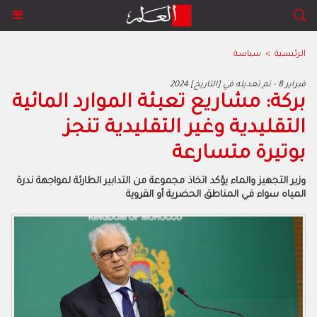
الرئيسية
>
سياسة
2024 فبراير 8 - تم تعديله في [التاريخ]
بركة: مشاريع تعبئة الموارد المائية
التقليدية وغير التقليدية تنجز
بوتيرة متسارعة
وزير التجهيز والماء يؤكد اتخاذ مجموعة من التدابير الطارئة لمواجهة ندرة
المياه سواء في المناطق الحضرية أو القروية