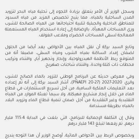
السدود".
وسجل الوزير أن الأمر يتعلق بزيادة اللجوء إلى تحلية مياه البحر لتزويد
المدن الساحلية بالمياه، مما يتيح تخصيص المزيد من مياه السدود
للمناطق الداخلية والجبلية لتلبية احتياجاتها من المياه الصالحة للشرب
وري المساحات المهيأة، بالإضافة إلى إعادة استخدام المياه المستعملة
المعالجة لسقي المساحات الخضراء وملاعب الغولف.
وتابع السيد بركة أن نقل المياه بين الأحواض يعد أيضا من الحلول
لضمان إمداد الساكنة بمياه الشرب ومياه السقي، مضيفا أنه من
المتوقع ربط الأنظمة الهيدرولوجية، وإنجاز وتجهيز آبار، واقتناء وتركيب
محطات ذات كتلة واحدة، واقتناء شاحنات صهريج.
وفي معرض حديثه عن البرنامج الوطني للتزود بالماء الصالح للشرب
والري 2020-2027 (
PNAEPI 20-27
)، أشار السيد بركة إلى أنه تم إعداده
بعد التعليمات الملكية السامية، من أجل تسريع الاستثمارات في قطاع
الماء من خلال إنجاز مشاريع مهيكلة، ولا سيما تعبئة الموارد من المياه
التقليدية وغير التقليدية من أجل ضمان تنمية قطاع الماء وتزويد البلاد
بالمياه بطريقة مستدامة.
وقال إن التكلفة الإجمالية للبرنامج، التي بلغت في البداية 115.4 مليار
درهم، تم رفعها لتبلغ 143 مليار درهم.
وبخصوص الربط بين الأحواض المائية، أوضح الوزير أن هذا التوجه يندرج