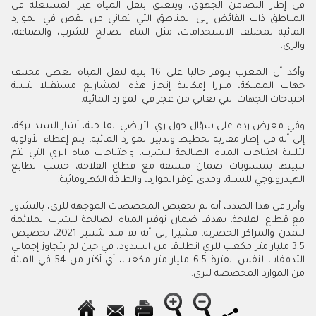
في إطار التضامن الجهوي، ويتعلق بنقل المياه غير المستغلة في
المناطق ذات الفائض إلى المناطق التي تعاني من نقص في الموارد
المائية لمختلف الاستخدامات، مثل الماء الصالح للشرب، والصناعة،
والري.
وأكد أن المغرب يتوفر حاليا على 16 بنية لنقل المياه تغطي مختلف
جهات المملكة، مبرزا إمكانية إنجاز هذه المشاريع مستقبلا لتلبية
احتياجات الجهات التي تعاني من عجز في الموارد المائية.
وفي معرض رده على سؤال حول ري الأراضي الفلاحية، أشار السيد بركة،
إلى أنه في إطار مقاربة تخطيط وتدبير الموارد المائية، يتم إعطاء الأولوية
لتلبية احتياجات المياه الصالحة للشرب، واحتياجات مياه الري التي تتم
تلبيتها بمستويات ضمان منسقة مع قطاع الفلاحة، حسب الطابع
الهيدرولوجي للسنة، ومدى توفر الموارد، والطاقة الكهرومائية.
وأبرز في هذا الصدد، أنه تم تخفيض المخصصات الموجهة للري، بالتشاور
مع قطاع الفلاحة، بهدف ضمان توفير المياه الصالحة للشرب الملائمة
للمدن والمراكز الحضرية، مشيرا إلى أنه تم منذ شتنبر 2021، تخصيص
3.5 مليار متر مكعب للري انطلاقا من السدود، في حين لم يتجاوز إجمالي
التدفقات لنفس الفترة 6.5 مليار متر مكعب، أي أكثر من 54 في المائة
من الموارد المخصصة للري.