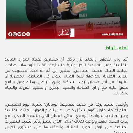
العلم - الرباط
أكد وزير التجهيز والماء، نزار بركة، أن مشاريع تعبئة الموارد المائية
التقليدية وغير التقليدية تنجز بوتيرة متسارعة، تنفيذا لتوجيهات صاحب
الجلالة الملك محمد السادس، مشيرا إلى أنه تم اتخاذ مجموعة من
التدابير الطارئة لمواجهة ندرة المياه سواء في المناطق الحضرية أو
القروية، من أجل ضمان تزويد الساكنة، ولري الأراضي، وذلك وفق برنامج
متفق عليه مع وزارة الفلاحة والصيد البحري والتنمية القروية والمياه
والغابات.
وأوضح السيد بركة، في حديث لصحيفة "لوماتان" نشرته اليوم الخميس،
أنه تم اعتماد حلول تقوم بشكل خاص، على تنويع الموارد المائية التقليدية
وغير التقليدية لمواجهة الوضع المائي المقلق الذي يشهده المغرب مع
بداية السنة الهيدرولوجية 2023-2024، "الذي يتميز بتأثير شديد للتغيرات
المناخية على توفر الموارد المائية، وانعكاسها على مستوى تخزين