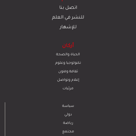
اتصل بنا
للنشر في العلم
للإشهار
أركان
الحياة والصحة
تكنولوجيا وعلوم
ﺛﻘﺎﻓﺔ وﻓﻧون
إعلام وتواصل
مرئيات
سياسة
دولي
رياضة
مجتمع