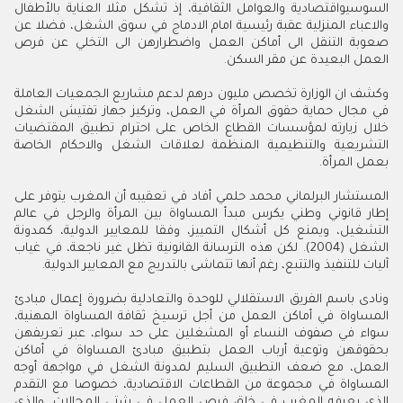
السوسيواقتصادية والعوامل الثقافية، إذ تشكل مثلا العناية بالأطفال
والاعباء المنزلية عقبة رئيسية امام الادماج في سوق الشغل، فضلا عن
صعوبة التنقل الى أماكن العمل واضطرارهن الى التخلي عن فرص
العمل البعيدة عن مقر السكن.
وكشف ان الوزارة تخصص مليون درهم لدعم مشاريع الجمعيات العاملة
في مجال حماية حقوق المرأة في العمل، وتركيز جهاز تفتيش الشغل
خلال زيارته لمؤسسات القطاع الخاص على احترام تطبيق المقتضيات
التشريعية والتنظيمية المنظمة لعلاقات الشغل والاحكام الخاصة
بعمل المرأة.
المستشار البرلماني محمد حلمي أفاد في تعقيبه أن المغرب يتوفر على
إطار قانوني وطني يكرس مبدأ المساواة بين المرأة والرجل في عالم
التشغيل، ويمنع كل أشكال التمييز، وفقا للمعايير الدولية، كمدونة
الشغل (2004). لكن هذه الترسانة القانونية تظل غير ناجعة، في غياب
آليات للتنفيذ والتتبع، رغم أنها تتماشى بالتدريج مع المعايير الدولية.
ونادى باسم الفريق الاستقلالي للوحدة والتعادلية بضرورة إعمال مبادئ
المساواة في أماكن العمل من أجل ترسيخ ثقافة المساواة المهنية،
سواء في صفوف النساء أو المشغلين على حد سواء، عبر تعريفهن
بحقوقهن وتوعية أرباب العمل بتطبيق مبادئ المساواة في أماكن
العمل، مع ضعف التطبيق السليم لمدونة الشغل في مواجهة أوجه
المساواة في مجموعة من القطاعات الاقتصادية، خصوصا مع التقدم
الذي يعرفه المغرب في خلق فرص العمل في شتى المجالات، والذي