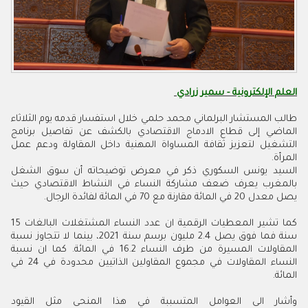
العلم الإلكترونية - سمير زرادي
طالب المستشار البرلماني محمد حلمي خلال استفسار قدمه يوم الثلاثاء
الماضي إلى قطاع الادماج الاقتصادي بالكشف عن تفاصيل برنامج
التشغيل لتعزيز ثقافة المساواة المهنية داخل المقاولة ودعم عمل
المرأة.
السيد يونس السكوري ذكر في معرض توضيحاته أن سوق الشغل
بالمغرب يعرف ضعف مشاركة النساء في النشاط الاقتصادي حيث
يصل معدل 20 في المائة مقارنة مع 70 في المائة لفائدة الرجال.
كما تشير المعطيات الرقمية ان عدد النساء المشتغلات البالغات 15
سنة فما فوق يصل 2.4 مليون برسم سنة 2021، بينما لا تتجاوز نسبة
المقاولات المسيرة من طرف النساء 16.2 في المائة. كما ان نسبة
النساء المقاولات في مجموع المقاولين الذاتيين محدودة في 24 في
المائة.
وأشار الى العوامل المتسببة في هذا المنحى مثل القيود