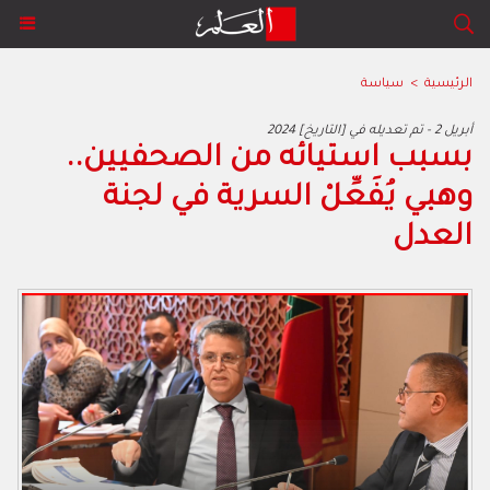
الرئيسية
>
سياسة
2024 أبريل 2 - تم تعديله في [التاريخ]
بسبب استيائه من الصحفيين..
وهبي يُفَعِّلْ السرية في لجنة
العدل