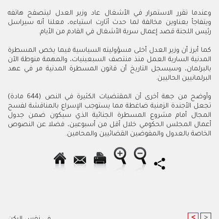
وعندما تقرر الاستمرار في الأشغال عاد وزير العدل ليتصفح هاتفه
ويتفاجأ بعناوين مخالفة لما حدث أثارت استياءه، معلنا أنه سيراسل
رئيس اللجنة قصد إعمال سرية الأشغال في القادم من الأيام.
كما أبرز أن وزير العدل أخلى مسؤوليته السياسية فيما يخص المسطرة
المدنية السارية العمل منذ منتصف السبعينيات، والمهمة منوطة الآن
بالبرلمان، وسيسجل التاريخ أن قانون المسطرة المدنية مر في عهد
البرلمانيين الحاليين.
وأوضح من جهة أخرى أن المقتضيات الكثيرة في النص (644 مادة)
تجعل الأجندة الزمنية ضاغطة مما يستوجب الإسراع بالمناقشة لفسح
المجال أمام مشروع المسطرة الجنائية الذي سيكون ضمن جدول
أعمال المجلس الحكومي خلال أقل من أسبوعين، فضلا عن النصوص
الخاصة بالعدول والمفوضين القضائيين والمحامين.
<
>