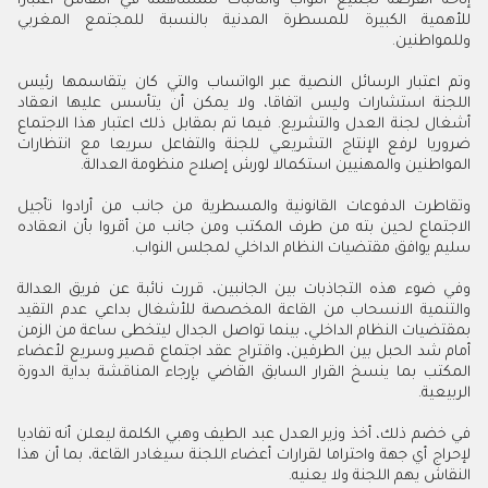
إتاحة الفرصة لجميع النواب والنائبات للمساهمة في النقاش اعتبارا
للأهمية الكبيرة للمسطرة المدنية بالنسبة للمجتمع المغربي
وللمواطنين.
وتم اعتبار الرسائل النصية عبر الواتساب والتي كان يتقاسمها رئيس
اللجنة استشارات وليس اتفاقا، ولا يمكن أن يتأسس عليها انعقاد
أشغال لجنة العدل والتشريع. فيما تم بمقابل ذلك اعتبار هذا الاجتماع
ضروريا لرفع الإنتاج التشريعي للجنة والتفاعل سريعا مع انتظارات
المواطنين والمهنيين استكمالا لورش إصلاح منظومة العدالة.
وتقاطرت الدفوعات القانونية والمسطرية من جانب من أرادوا تأجيل
الاجتماع لحين بته من طرف المكتب ومن جانب من أقروا بأن انعقاده
سليم يوافق مقتضيات النظام الداخلي لمجلس النواب.
وفي ضوء هذه التجاذبات بين الجانبين، قررت نائبة عن فريق العدالة
والتنمية الانسحاب من القاعة المخصصة للأشغال بداعي عدم التقيد
بمقتضيات النظام الداخلي، بينما تواصل الجدال ليتخطى ساعة من الزمن
أمام شد الحبل بين الطرفين، واقتراح عقد اجتماع قصير وسريع لأعضاء
المكتب بما ينسخ القرار السابق القاضي بإرجاء المناقشة بداية الدورة
الربيعية.
في خضم ذلك، أخذ وزير العدل عبد الطيف وهبي الكلمة ليعلن أنه تفاديا
لإحراج أي جهة واحتراما لقرارات أعضاء اللجنة سيغادر القاعة، بما أن هذا
النقاش يهم اللجنة ولا يعنيه.