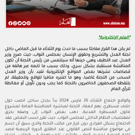
*العلم الإلكترونية*
لم يكن هذا القرار مفاجئا بسبب ما حدث يوم الثلاثاء ما قبل الماضي داخل
لجنة العدل والتشريع وحقوق الإنسان بمجلس النواب، حيث صرح وزير
العدل عبد اللطيف وهبي حينها أنه سيلتمس من رئيس اللجنة أن تكون
المناقشة مستقبلا بشكل سري، وذلك بسبب ما تابعه عبر هاتفه من
قصاصات نشرتها بعض المواقع الإلكترونية تفيد بأن وزير العدل
انسحب من اللجنة غاضبا، وهو ما اعتبره منافيا للواقع وللحقيقة، لم
يلتقطه الصحفيون الحاضرون باللجنة كما يجب ودون تأويل أو مغالطة
للرأي العام.
والواقع اجتماع الثلاثاء 26 مارس 2024 بدأ بجدل ساخن انصب حول
خلاف مسطري يهم انعقاد اللجنة لمباشرة المناقشة العامة لمشروع
قانون المسطرة المدنية، ذهب بعض النواب إلى وصفه بخرق
لمقتضيات النظام الداخلي لمجلس النواب، حيث تقرر حسب البعض عقد
الاجتماع بشكل انفرادي دون قرار من مكتب اللجنة والذي سبق أن حسم
في موضوع مناقشة النص القانوني عند انطلاق الدورة الربيعية قصد