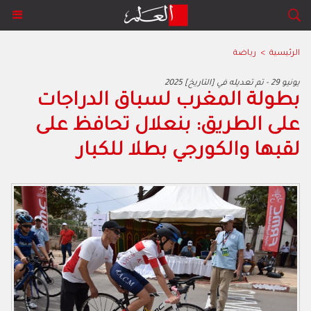
الرئيسية
>
رياضة
2025 يونيو 29 - تم تعديله في [التاريخ]
بطولة المغرب لسباق الدراجات
على الطريق: بنعلال تحافظ على
لقبها والكورجي بطلا للكبار