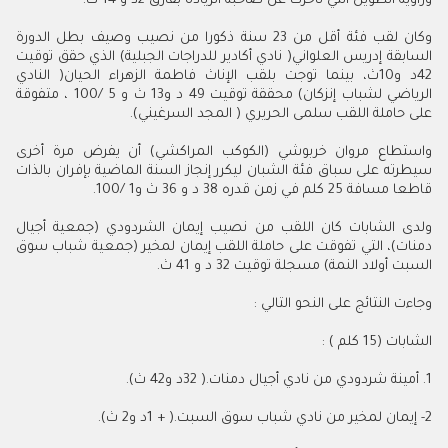
وراوية الطويل التي تأخرت عن صاحبة الريادة بفارق 2د و 14 ث.
وكان لقب فئة أقل من 23 سنة ذكورا من نصيب وصيف بطل الدورة
السابقة إدريس العلواني( نادي أكادير للدراجات الجبلية) الذي حقق توقيت
42د و10ث، بينما توجت بلقب الإناث فاطمة الزهراء الحيان( النادي
الرياضي لشباب إنزكان) محققة توقيت 49 د و13 ث و 5 /100 ، متفوقة
على حاملة اللقب سلمى الحريري ( المجد السرغيني).
واستطاع مروان خربوشي (الكوكب المراكشي) أن يفرض مرة أخرى
سيطرته على سباق فئة الشبان ليكرر إنجاز السنة الماضية بإفران بالذات
قاطعا مسافة 25 كلم في زمن قدره 38 د و 36 ث و1 /100.
ولدى الشابات كان اللقب من نصيب إيمان الشردودي (جمعية أجيال
دمنات)، التي تفوقت على حاملة اللقب إيمان لمخير (جمعية شباب سوق
السبت أولاد النمة) مسجلة توقيت 32 د و 41 ث.
وجاءت النتائج على النحو التالي :
الشابات (15 كلم ) :
1. أمينة شردودي من نادي أجيال دمنات.( 32د و42 ث).
2- إيمان لمخير من نادي شباب سوق السبت.( + 1د و2 ث).