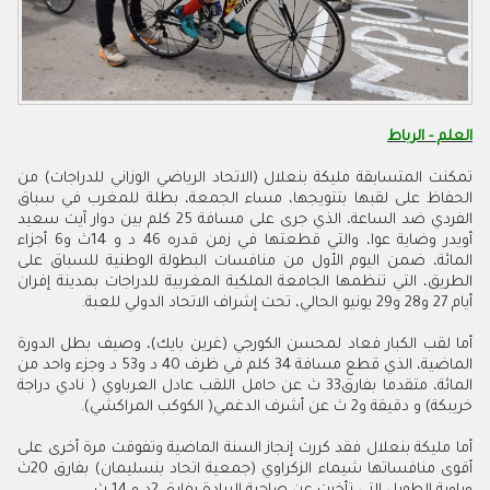
العلم - الرباط
تمكنت المتسابقة مليكة بنعلال (الاتحاد الرياضي الوزاني للدراجات) من
الحفاظ على لقبها بتتويجها، مساء الجمعة، بطلة للمغرب في سباق
الفردي ضد الساعة، الذي جرى على مسافة 25 كلم بين دوار آيت سعيد
أويدر وضاية عوا، والتي قطعتها في زمن قدره 46 د و 14ث و6 أجزاء
المائة، ضمن اليوم الأول من منافسات البطولة الوطنية للسباق على
الطريق، التي تنظمها الجامعة الملكية المغربية للدراجات بمدينة إفران
أيام 27 و28 و29 يونيو الحالي، تحت إشراف الاتحاد الدولي للعبة.
أما لقب الكبار فعاد لمحسن الكورجي (غرين بايك)، وصيف بطل الدورة
الماضية، الذي قطع مسافة 34 كلم في ظرف 40 د و53 د وجزء واحد من
المائة، متقدما بفارق33 ث عن حامل اللقب عادل العرباوي ( نادي دراجة
خريبكة) و دقيقة و2 ث عن أشرف الدغمي( الكوكب المراكشي).
أما مليكة بنعلال فقد كررت إنجاز السنة الماضية وتفوقت مرة أخرى على
أقوى منافساتها شيماء الزكراوي (جمعية اتحاد بنسليمان) بفارق 20ث