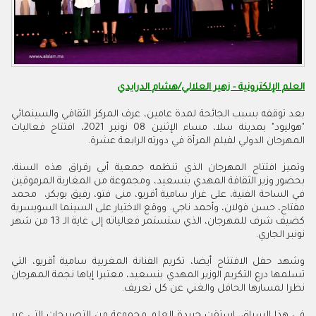
العلم الإلكترونية - زهير العلالي/هشام الدرايدي
بعد توقفه بسبب الجائحة لمدة عامين، عرف المركز الثقافي والسينمائي
"هوليود" بمدينة سلا، مساء الإثنين 08 نونبر 2021، افتتاح فعاليات
المهرجان الدولي لفيلم المرأة في دورته الرابعة عشرة
.
وتميز افتتاح المهرجان الذي تنظمه جمعية أبي رقراق هذه السنة،
بحضور وزير الثقافة المهدي بنسعيد، ومجموعة من المغاربة المرموقين
في الساحة الفنية، على غرار سامية أقريو، منى فتو، رفيق بوبكر، محمد
مفتاح، حسن فولان، وأحمد ناجي. ووقع الاختيار على السينما السويسرية
كضيف شرف للمهرجان، الذي ستستمر فعالياته إلى غاية الـ 13 من شهر
نونبر الجاري
.
وشهد حفل الافتتاح أيضا، تكريم الفنانة المغربية سامية أقريو، التي
تسلمها درع التكريم الوزير المهدي بنسعيد، معتبرا إياها نجمة المهرجان
نظرا لمسارها الحافل والغني عن كل تعريف
.
في هذا السياق، استقت جريدة العلم مجموعة من التصريحات التي عبر