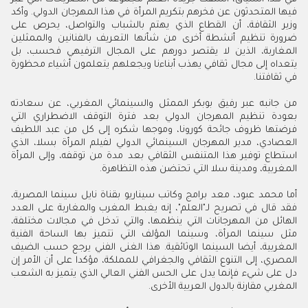
فيها المتحدثون عن فخرهم بتكريم المرأة في هذا المهرجان الدولي
.
وأكد
وزير الثقافة، أن القطاع الذي يهتم بالشباب والتواصل، يحرص على
ضرورة تنظيم أنشطة أخرى من شأنها التعريف بالفنانين والممثلين
المغاربة، الذين لا يقتصر دورهم على المجال الترفيهي فحسب، بل
يتعداه إلى مجال ثقافي يهذب أبناءنا ويجعلهم يتعلمون أشياء محظورة
في ثقافتنا
.
من جانبه عبر رفيق بوبكر الممثل والسينمائي المغربي، عن سعادته
بعودة تنظيم المهرجان الدولي بعد فترة التوقف الاضطراري التي
فرضتها ظروف جائحة كورونا، وموجها شكره إلى كل من عبد اللطيف
العصادي، مدير المهرجان السينمائي الدولي لفيلم المرأة بسلا، الذي
استطاع توفير هذا المتنفس الثقافي بعد مدة من توقفه، وإلى المرأة
المغربية، ومدينة سلا التي تحتضن هذه التظاهرة
.
أما محمد عبود، معد برامج وكاتب سيناريو بقناة نايل سينما المصرية،
فقد قال في تصريح لـ"العلم"، إنه يغبط المغرب والمغاربة على العدد
الهائل من المهرجانات التي ينظمها، والتي تدخل في مجالات مختلفة،
مثل سينما المرأة، وسينما المؤلف التي تتميز بها الساحة الفنية
المغربية، أيضا السينما الوثائقية. هذا الغنى الفني يرجع حسب الضيف
المصري، إلى التنوع الثقافي والجغرافي للمملكة، مؤكدا على أن الأمر إن
دل على شيء فإنما يدل على الحس الفني العالي الذي يتميز به الشعب
المغربي مقارنة بالدول العربية الأخرى
.