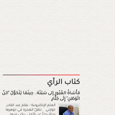
كتاب الرأي
مَأْسَاةُ العُبُورِ إلى سَبْتَة.. حِينَمَا يَتَحَوَّلُ "ابْنُ
الْوَطَنِ" إِلَى جَلَّادٍ
العلم الإلكترونية - بقلم عبد القادر
خولاني تظلّ الهجرة في جوهرها
رحلةً بحثاً عن الأمل، يركب فيها