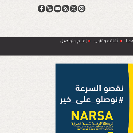
جيا
ﺛﻘﺎﻓﺔ وﻓﻧون
إعلام وتواصل