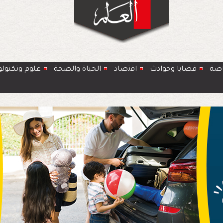
اضة
قضايا وحوادث
اﻗﺗﺻﺎد
الحياة والصحة
ﻋﻠوم وتكنولو