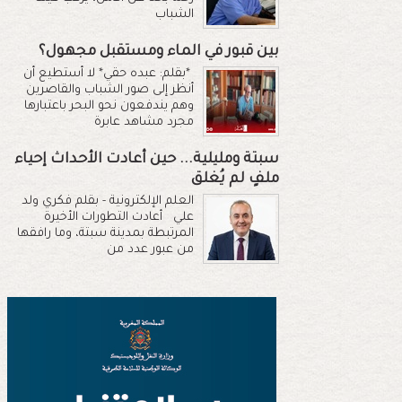
الشباب
بين قبور في الماء ومستقبل مجهول؟
*بقلم: عبده حقي* لا أستطيع أن
أنظر إلى صور الشباب والقاصرين
وهم يندفعون نحو البحر باعتبارها
مجرد مشاهد عابرة
سبتة ومليلية... حين أعادت الأحداث إحياء
ملفٍ لم يُغلق
العلم الإلكترونية - بقلم فكري ولد
علي أعادت التطورات الأخيرة
المرتبطة بمدينة سبتة، وما رافقها
من عبور عدد من