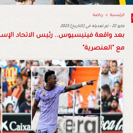
الرئيسية
>
رياضة
2023 مايو 22 - تم تعديله في [التاريخ]
بعد واقعة فينيسيوس.. رئيس الاتحاد الإسبا
مع "العنصرية"