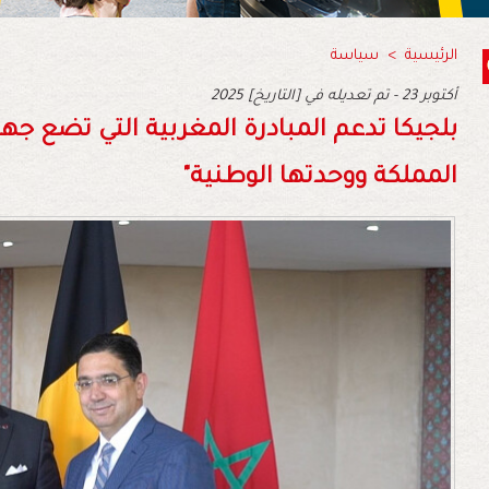
الرئيسية
>
سياسة
2025 أكتوبر 23 - تم تعديله في [التاريخ]
بلجيكا تدعم المبادرة المغربية التي تضع جه
المملكة ووحدتها الوطنية"