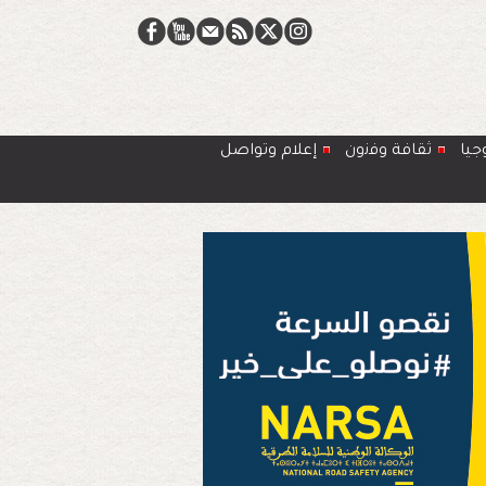
جيا
ﺛﻘﺎﻓﺔ وﻓﻧون
إعلام وتواصل