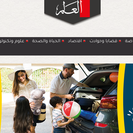
اضة
قضايا وحوادث
اﻗﺗﺻﺎد
الحياة والصحة
ﻋﻠوم وتكنولو