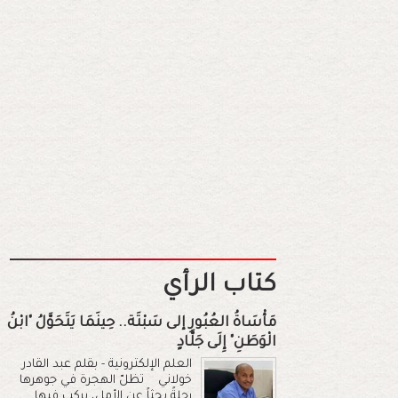
كتاب الرأي
مَأْسَاةُ العُبُورِ إلى سَبْتَة.. حِينَمَا يَتَحَوَّلُ "ابْنُ
الْوَطَنِ" إِلَى جَلَّادٍ
العلم الإلكترونية - بقلم عبد القادر
خولاني تظلّ الهجرة في جوهرها
رحلةً بحثاً عن الأمل، يركب فيها