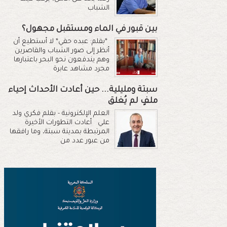
الشباب
بين قبور في الماء ومستقبل مجهول؟
*بقلم: عبده حقي* لا أستطيع أن
أنظر إلى صور الشباب والقاصرين
وهم يندفعون نحو البحر باعتبارها
مجرد مشاهد عابرة
سبتة ومليلية... حين أعادت الأحداث إحياء
ملفٍ لم يُغلق
العلم الإلكترونية - بقلم فكري ولد
علي أعادت التطورات الأخيرة
المرتبطة بمدينة سبتة، وما رافقها
من عبور عدد من