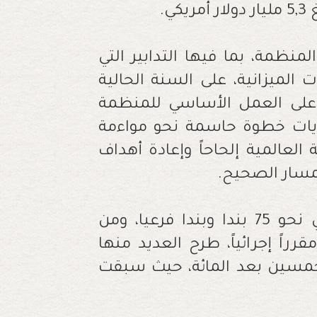
ي.
منظمة، بما فيها التدابير التي
الميزانية، على السنة الحالية
يز على العمل الأساسي للمنظمة
لويات خطوة حاسمة نحو مواءمة
العالمية إلحاحاً وإعادة أهداف
لمسار الصحيح.
من جهة أخرى، ستنظر جمعية الصحة في نحو 75 بندا وبندا فرعيا، ومن
فق على أكثر من 40 قراراً/ مقرراً إجرائياً، طرح العديد منها
خمسين بعد المائة، حيث سبقت