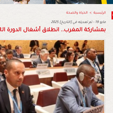
الرئيسية
>
الحياة والصحة
2025 مايو 19 - تم تعديله في [التاريخ]
بمشاركة المغرب.. انطلاق أشغال الدورة الـ78 لجمعية الصحة العالمية