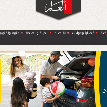
اضة
قضايا وحوادث
اﻗﺗﺻﺎد
الحياة والصحة
ﻋﻠوم وتكنولو