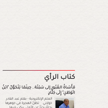
كتاب الرأي
مَأْسَاةُ العُبُورِ إلى سَبْتَة.. حِينَمَا يَتَحَوَّلُ "ابْنُ
الْوَطَنِ" إِلَى جَلَّادٍ
العلم الإلكترونية - بقلم عبد القادر
خولاني تظلّ الهجرة في جوهرها
رحلةً بحثاً عن الأمل، يركب فيها