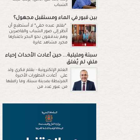
الشباب
بين قبور في الماء ومستقبل مجهول؟
*بقلم: عبده حقي* لا أستطيع أن
أنظر إلى صور الشباب والقاصرين
وهم يندفعون نحو البحر باعتبارها
مجرد مشاهد عابرة
سبتة ومليلية... حين أعادت الأحداث إحياء
ملفٍ لم يُغلق
العلم الإلكترونية - بقلم فكري ولد
علي أعادت التطورات الأخيرة
المرتبطة بمدينة سبتة، وما رافقها
من عبور عدد من