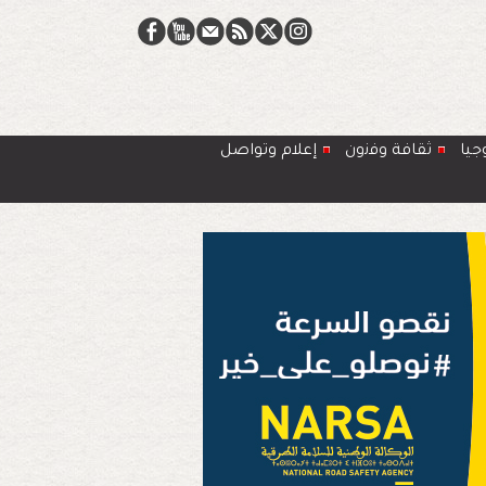
جيا
ﺛﻘﺎﻓﺔ وﻓﻧون
إعلام وتواصل