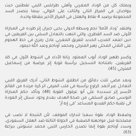
ويملك كل من الوداد المغربي وأهلي طرابلس الليبي نقطتين حيث
يتواجدان في المركز الثاني والثالث على التوالي، بينما يتصدر السد
المجموعة برصيد 4 نقاط والهلال في المركز الأخير بنقطة واحدة.
وافتقد "وداد الأمة" نجم وسطه الدولي يحيى جبران إثر طرده في المباراة
الأولى ضد السد القطري، والتي انتهت بالتعادل السلبي بين الفريقين في
حين اعتمد المدرب الجديد للفريق المغربي عادل رمزي في خط الهجوم
على الثلاثي المحلي زهير المترجي ومحمد أوناجم وعبد الله حيمود.
وكسر ظهير الوداد أيوب العملود رتابة الأداء في الشوط الأول في كلا
الفريقين، بافتتاحه التسجيل برأسية قوية إثر عرضية من إسماعيل
المترجي (45).
وبعد مضي ثلاث دقائق من انطلاق الشوط الثاني، أدرك الفريق الليبي
التعادل عبر أحمد كراوع برأسية في قلب المرمى اثر كرة مرتدة من القائم
الأيسر إثر تسديدة علي أبو عرقول القوية (48) وتأكد حكم المباراة
التونسي صادق السلمي من صحة الهدف بعدم وجود تسلل إثر العودة
الى تقنية حكم الفيديو المساعد "في إيه آر".
وضغط الوداد بقوة سعيا لتدارك الموقف، لأن النتيجة لا تصب في
مصلحته قبل مواجهته الصعبة في الجولة الثالثة ضد الهلال السعودي،
وسدد أوناجم بقوة إنما تصدى الحارس الليبي محمد نشنوش ببراعة
(63).