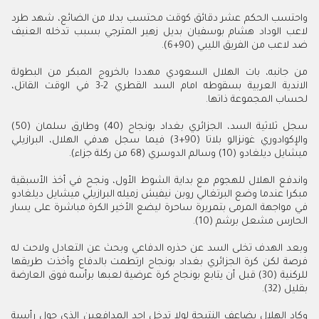
واحتسب الحكم عشر دقائق كوقت محتسب بدلا من الضائع، شهد طرد
لاعب الوداد هشام بوسفيان بديل زهير المترجي بسبب تدخله العنيف
ضد لاعب من الفريق الليبي (90+6).
من جانبه، بات الهلال السعودي مهددا بالخروج المبكر من البطولة
الاندية العربية بسقوطه امام السد القطري 2-3 في الوقت القاتل،
لحساب المجموعة ذاتها.
سجل ثلاثية السد، الجزائري بغداد بونجاح (40) وطارق سلمان (50)
والإكوادوري غونزالو بلاتا (90+3) فيما سجل هدفي الهلال، البرازيلي
ميشايل ديلغادو (10) وسالم الدوسري (68 من ركلة جزاء).
واندفع الهلال للهجوم مع بداية الشوط الأول، ونجح في أخذ الأسبقية
مبكرا عندما وضع البرتغالي روبن نيفيش زميله البرازيلي ميشايل ديلغادو
في مواجهة المرمى بتمريرة ساحرة ليضع الأخير الكرة مباشرة على يسار
الحارس مشعل برشم (10).
وبعد الهدف تخلى السد عن حذره الدفاعي وبحث عن التعادل ولاحت له
فرصة لكن كرة الجزائري بغداد بونجاح ارتطمت بالدفاع وأخذت طريقها
للركنية (30) قبل أن يتابع بونجاح كرة عرضية لعبها برأسه فوق العارضة
بقليل (32).
وكاد الهلال يضاعف النتيجة لولا تدخل احد المدافعين الذي حول رأسية