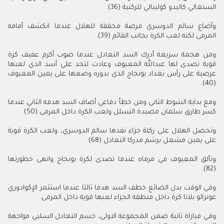
السنغالي كاليدو كوليبالي للركنية (36).
وأضاع سالم الدوسري فرصة محققة للهلال عندما انكشف أمامه
المرمى لكنه لعب الكرة بجانب القائم (39).
ومن هجمة سريعة أدرك السد التعادل عندما صوب أكرم عفيف كرة
قوية تصدى لها عبدالله المعيوف وعادت لتجد علي أسد الذي لعبها
عرصية على رأس بغداد بونجاح الذي بدوره وضعها على يمين المعيوف
(40).
ومع بداية الشوط الثاني ومن خطأ دفاعي أضاف السد هدفه الثاني عندما
كسر طارق سلمان مصيدة التسلل ولعب الكرة داخل المرمى (50).
وتحصل الهلال على ركلة جزاء نفذها سالم الدوسري، ولعب الكرة قوية
على يمين مشعل برشم مدركا التعادل (68).
وتألق المعيوف في مرماه عندما تصدى لكرة بونجاح وانهى خطورتها
(82).
وفي الوقت بدل الضائع خطف السد هدفا ثالثا عندما استثمر الإكوادوري
غونزالو بلاتا كرة داخل منطقة الجزاء لعبها قوية داخل المرمى.
وفي مباراة ثانية ضمن المجموعة الاولى، حسم التعادل السلبي مواجهة