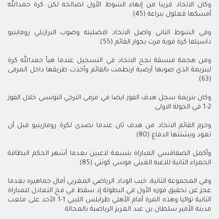
وكان الاتحاد قريبا من إنهاء الشوط الأول لصالحه لكن كرة حمدالله
أمسكها قعلول ببراعة (45) .
وفي الشوط الثاني واصل الاتحاد افضليته وصوب البرازيلي روماينيو
داسيلفا كرة قوية مرت بجوار القائم (55).
ومن هجمة منسقة نجح الاتحاد في التسجيل عندما هيأ حمدالله كرة
لبنزيمة الذي صوبها أرضية ارتطمت بالقائم وأخذت طريقها داخل المرمى
(63).
وكان بنزيمة سجل هدف الفوز ايضا في مرمى الترجي التونسي خلال الفوز
2-1 في الجولة الاولى.
وحرم القائم الاتحاد من هدف ثان عندما تصدى لكرة رومارينيو قبل أن
تعود ويشتتها الدفاع (80).
وأكمل الصفاقسي المباراة بتسعة لاعبين بعدما أشهر الحكم البطاقة
الحمراء الثانية للاعبه الغيني موسى كونتي (85).
وفي المجموعة الثانية، خيب الوداد الرياضي المغربي آمال جماهيره بعدما
عجز عن تحقيق فوزه الأول في البطولة إذ سقط في فخ التعادل للمباراة
الثانية تواليا وهذه المرة أمام الأهلي طرابلس الليبي 1-1 الأحد على ملعب
مدينة الأمير سلطان بن عبد العزيز الرياضية بالمحالة.