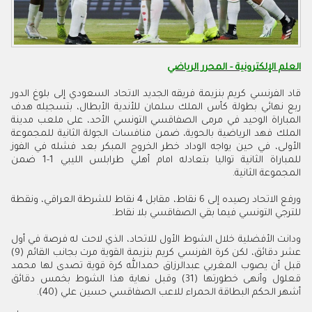
العلم الإلكترونية - المحرر الرياضي
قاد الفرنسي كريم بنزيمة فريقه الجديد الاتحاد السعودي إلى بلوغ الدور
ربع نهائي بطولة كأس الملك سلمان للأندية الأبطال، بتسجيله هدف
المباراة الوحيد في مرمى الصفاقسي التونسي الأحد، على ملعب مدينة
الملك فهد الرياضية بالحوية، ضمن منافسات الجولة الثانية للمجموعة
الأولى، في حين يواجه الوداد خطر الخروج المبكر بعد فشله في الفوز
للمباراة الثانية تواليا بتعادله امام أهلي طرابلس الليبي 1-1 ضمن
المجموعة الثانية.
ورفع الاتحاد رصيده إلى 6 نقاط، مقابل 4 نقاط للشرطة العراقي، ونقطة
للترجي التونسي فيما بقي الصفاقسي بلا نقاط.
ودانت الأفضلية خلال الشوط الأول للاتحاد، الذي لاحت له فرصة في أول
عشر دقائق، لكن كرة الفرنسي كريم بنزيمة القوية مرت بجانب القائم (9)
قبل أن يصوب المغربي عبدالرزاق حمدالله كرة قوية تصدى لها محمد
قعلول وأنهى خطورتها (31) وقبل نهاية هذا الشوط بخمس دقائق
أشهر الحكم البطاقة الحمراء للاعب الصفاقسي حسين علي (40).