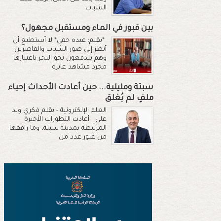
الشباب
بين قبور في الماء ومستقبل مجهول؟
*بقلم: عبده حقي* لا أستطيع أن
أنظر إلى صور الشباب والقاصرين
وهم يندفعون نحو البحر باعتبارها
مجرد مشاهد عابرة
سبتة ومليلية... حين أعادت الأحداث إحياء
ملفٍ لم يُغلق
العلم الإلكترونية - بقلم فكري ولد
علي أعادت التطورات الأخيرة
المرتبطة بمدينة سبتة، وما رافقها
من عبور عدد من