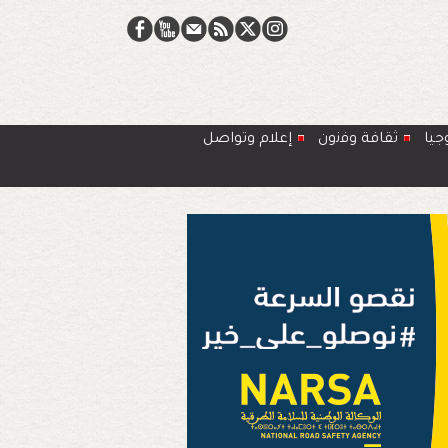
جيا
ﺛﻘﺎﻓﺔ وﻓﻧون
إعلام وتواصل