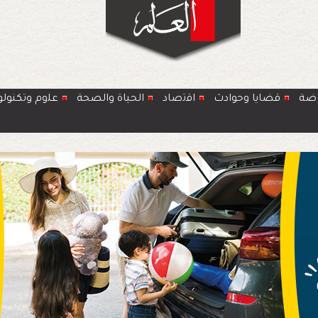
اضة
قضايا وحوادث
اﻗﺗﺻﺎد
الحياة والصحة
ﻋﻠوم وتكنولو