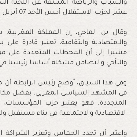
والشباب والرياضة المنبثقة عن اللجنة الت
عشر لحزب الاستقلال أمس الأحد 07 أبريل الجاري بالمركز العام للحزب.
وقال بن الماحي، إن المملكة المغربية، ب
والاقتصادية والثقافية، تعتبر قادرة على 
مشيرا إلى أن المحطات المتعددة على مر ال
والتآخي والتضامن مشكلة أساسا رئيسيا في ه
وفي هذا السياق، أوضح رئيس الرابطة أن حز
في المشهد السياسي المغربي، بفضل مكانته
المتجددة. فهو يعتبر حزب المؤسسات، ال
الاقتصادية والاجتماعية في بناء مستقبل وا
واعتبر أن تجدد الحماس وتعزيز الشراكة ا