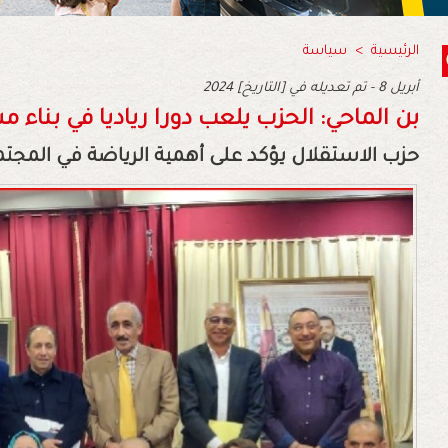
الرئيسية
>
سياسة
2024 أبريل 8 - تم تعديله في [التاريخ]
بن الماحي: الحزب يلعب دورا رياديا في بناء
حزب الاستقلال يؤكد على أهمية الرياضة في المجتم