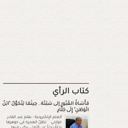
كتاب الرأي
مَأْسَاةُ العُبُورِ إلى سَبْتَة.. حِينَمَا يَتَحَوَّلُ "ابْنُ
الْوَطَنِ" إِلَى جَلَّادٍ
العلم الإلكترونية - بقلم عبد القادر
خولاني تظلّ الهجرة في جوهرها
رحلةً بحثاً عن الأمل، يركب فيها