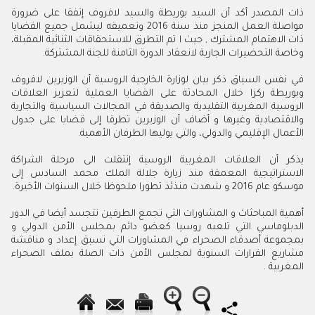
ذات المصدر أكد أن السيد بوريطة والسيد لافروف إتفقا على ضرورة
مواصلة العمل المنجز منذ سنة 2016 وتعميقه ليشمل جميع القضايا
ذات الاهتمام المشترك , حيث ا تم التطرق للاستحقاقات الثنائية المقبلة،
وخاصة التحضيرات الجارية لانعقاد الدورة الثامنة للجنة المشتركة.
في نفس السياق ذكر بيان لوزارة الخارجية الروسية أن الوزيرين لافروف
وبوريطة ركزا خلال المحادثة على القضايا العملية لتعزيز العلاقات
الروسية المغربية التقليدية والصديقة في المجالات السياسية والتجارية
والاقتصادية وغيرها و أضاف أن الوزيرين تطرقا إلى قضايا على جدول
الأعمال الإقليمي والدولي، والتي يوليها الطرفان الأهمية.
يذكر أن العلاقات المغربية الروسية إنتقلت الى مرحلة الشراكة
الاستراتيجية المعمقة منذ زيارة جلالة الملك محمد السادس إلى
موسكو عام 2016 و شهدت منذئذ تطورا ملحوظا خلال السنوات الأخيرة.
أهمية المباحثاث و المشاورات التي تجمع الطرفين تتجسد أيضا في الدور
الدبلوماسي التي تلعبه روسيا كعضو دائم بمجلس الأمن الدولي و
بمجموعة أصدقاء الصحراء في المشاورات التي تسبق إعداد و مناقشة
مشاريع القرارات السنوية لمجلس الأمن ذات الصلة بملف الصحراء
المغربية .