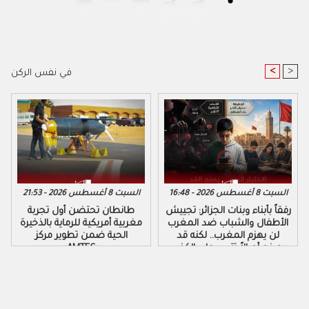
<
>
في نفس الركن
السبت 8 أغسطس 2026 - 16:48
السبت 8 أغسطس 2026 - 21:53
رفقاً بأبناء وبنات الجزائر: تجييش
طانطان تحتضن أول تجربة
الأطفال والشباب ضد المغرب
مغربية أمريكية للرماية بالذخيرة
لن يهزم المغرب.. لكنه قد
الحية ضمن تطوير مركز
يصنع أجيالاً تتربى على الكذب
«AMTEC»
والكراهية والتزوير