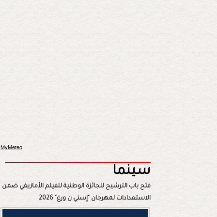
MyMeteo
سينما
فتح باب الترشيح للجائزة الوطنية للفيلم الأمازيغي ضمن
الاستعدادات لمهرجان "إسني ن ورغ" 2026