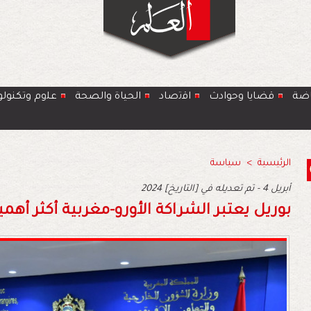
اضة
قضايا وحوادث
اﻗﺗﺻﺎد
الحياة والصحة
ﻋﻠوم وتكنولو
الرئيسية
>
سياسة
2024 أبريل 4 - تم تعديله في [التاريخ]
بوريل يعتبر الشراكة الأورو-مغربية أكثر أ