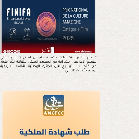
*العلم الإلكترونية* أعلنت جمعية مهرجان إسني ن ورغ الدولي
للفيلم الأمازيغي، بشراكة مع المعهد الملكي للثقافة الأمازيغية،
عن فتح باب الترشيح لنيل الجائزة الوطنية للثقافة الأمازيغية
برسم سنة 2025، في