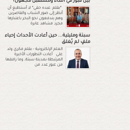
بين قبور في الماء ومستقبل مجهول؟
*بقلم: عبده حقي* لا أستطيع أن
أنظر إلى صور الشباب والقاصرين
وهم يندفعون نحو البحر باعتبارها
مجرد مشاهد عابرة
سبتة ومليلية... حين أعادت الأحداث إحياء
ملفٍ لم يُغلق
العلم الإلكترونية - بقلم فكري ولد
علي أعادت التطورات الأخيرة
المرتبطة بمدينة سبتة، وما رافقها
من عبور عدد من