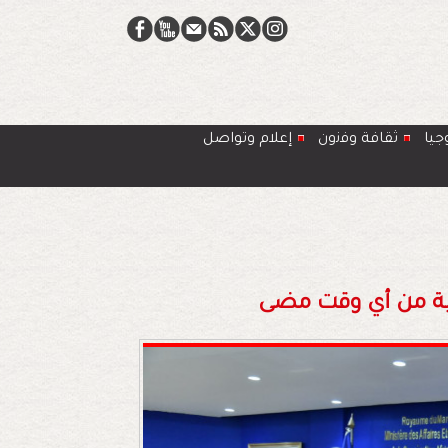
جيا
ﺛﻘﺎﻓﺔ وﻓﻧون
إعلام وتواصل
همية من أي وقت مضى