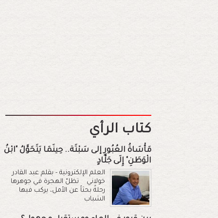
كتاب الرأي
مَأْسَاةُ العُبُورِ إلى سَبْتَة.. حِينَمَا يَتَحَوَّلُ "ابْنُ
الْوَطَنِ" إِلَى جَلَّادٍ
العلم الإلكترونية - بقلم عبد القادر
خولاني تظلّ الهجرة في جوهرها
رحلةً بحثاً عن الأمل، يركب فيها
الشباب