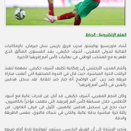
العلم الإلكترونية - الرباط
أشاد ماوريسيو بوكيتينو، مدرب فريق باريس سان جيرمان، بالإمكانيات
العالية للدولي المغربي، أشرف حكيمي، بعد المستوى المتألق الذي
ظهر به مع المنتخب الوطني في نهائيات كأس أمم إفريقيا الأخيرة.
وأشار المدرب الأرجنتيني إلى إمكانية تكليف أشرف حكيمي، بمهمة تنفيذ
الركلات الحرة المباشرة، حيث قال في الندوة الصحفية التي أعقبت مباراة
فريقه ضد رين: "من الواضح أنه خيار جيد للغاية. لقد سجل هدفين
رائعين في كأس أمم إفريقيا".
وكان النجم المغربي، أشرف حكيمي، قد أبان عن قدرات عالية مع أسود
الأطلس، خلال مسابقة كأس أمم إفريقيا، التي نظمت مؤخراً بالكاميرون،
حيث نجح في تسجيل هدفين عالميين، الأول في مرمى الغابون، من
ركلة حرة مباشرة بدقة عالية، والثاني في شباك مالاوي، بنفس الطريقة
والدقة
.
وتجدر الإشارة إلى أن الفريق الباريسي يستعد لموقعة نارية أمام ضيفه