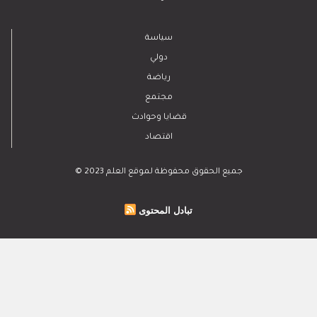
الاشتراك بالرسالة الاخبارية
أدخل بريدك الإلكتروني للتوصل بآخر الأخبار
العلم
اتصل بنا
للنشر في العلم
للإشهار
أركان
الحياة والصحة
تكنولوجيا وعلوم
ﺛﻘﺎﻓﺔ وﻓﻧون
إعلام وتواصل
مرئيات