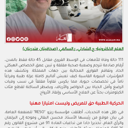
العلم الالكترونية- ح.الشادلي، ر.السالمي (صحافيتان متدربتان)
111 حالة وفاة للأمهات في الوسط القروي مقابل 45 حالة فقط بالمدن،
أرقام صادمة تترجم وضعية صحية مقلقة و تبين عمق الخصاص الهيكلي
الحاد وتفاقم الفوارق المجالية بين جهات المملكة. وتكشف هذه
المؤشرات البنيوية القاسية كيف تعيش أقاليم كاملة عزلة طبية وفراغاً
تاماً في تخصصات حيوية، مما يكرس تفاوتاً مقلقاً في نسب وفيات
الرضع وأمل الحياة بين الحواضر والأرياف، ويضطر الساكنة لقطع مئات
الكيلومترات بحثاً عن العلاج الأساسي وإنقاذ الأرواح.
الحركية الطبية حق للمريض وليست امتيازا مهنيا
في ظل هذه التحديات، أطلقت مؤسسة ريزو "RESO" للمنفعة العامة،
في بيان موقع من رئيسها الأستاذ محسن البقالي وموجه إلى البرلمان
والرأي العام، تحذيرا حادا من تداعيات المادة 91 من مشروع القانون رقم