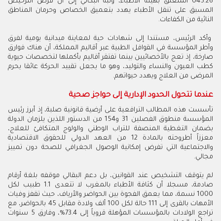
045.26 المتعلق بهيئة الأطباء، ونبه البكالي إلى أن فرض الترخيص
المسبق على تنقل الأطباء يهدد بتعميق الخصاص وحرمان المناطق
النائية من الكفاءات.
وأكد الرئيس، مستندا إلى شهادات حية لمعاينة ميدانية يومية لفرق
وأطر المؤسسة في القوافل الطبية عبر أقاليم المملكة، أن هناك فوارق
صارخة، إذ تعج بالأخصائيين بينما تفتقر أقاليم بأكملها لتخصصات حيوية
كطب العيون والنساء والتوليد، وهو ما يجعل تقييد الحركة عائقا يحرم
المرضى من العلاج ويهدد حيواتهم.
عندما تتحول الحدود الإدارية إلى حواجز صحية
تأسست هذه المطالب الترافعية على أرضية قانونية صلبة، إذ أبرز رئيس
المؤسسة منطوق الفصلين 31 و154 من الدستور اللذين يلزمان الدولة
بضمان التغطية المنصفة للتراب الوطني والولوج المتكافئ للعلاج،
معززاً أطروحته بالمادة 12 من العهد الدولي للحقوق الاقتصادية
والاجتماعية التي تفرض إمكانية الوصول الجغرافي للصحة دون تمييز
مجالي.
لم يتوقف التشخيص عند القوانين، بل دعم البقالي موقفه بلغة أرقام
صادمة، مسجلا أن كثافة الأطباء بالمغرب لا تتعدى 1.1 طبيب لكل
1000 نسمة، مما يعمق الفجوة بين الحواضر والأرياف، حيث تقفز وفيات
الأمهات بالقرى إلى 111 حالة لكل 100 ألف ولادة مقابل 45 بالحواضر، مع
تراجع الولادات بالمؤسسات المؤهلة قروياً إلى 73.4%، وفارق 5 سنوات