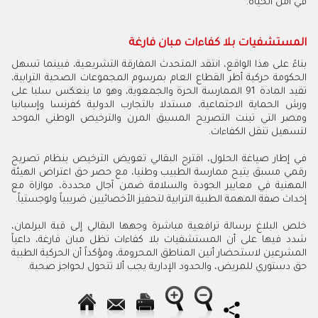
في أمل الحياة.
المستشفيات بلا كفاءات مبان فارغة
بناءً على هذا الواقع، انتقد المتحدث المفارقة التشريعية، فبينما تسهل
الحكومة حركية أطر القطاع العام بمرسوم المجموعات الصحية الترابية،
تقيد المادة 91 الممارسة الحرة والجمعوية، وهو ما ينعكس سلبا على
ورش الحماية الاجتماعية، مستدلا بالتجارب الدولية كفرنسا وإسبانيا
ومصر التي تبنت التصريح المسبق المرن والترخيص الوطني الموحد
لتسهيل تنقل الكفاءات.
في إطار صياغة الحلول، اقترح البقالي تعويض الترخيص بنظام تصريح
رقمي مسبق يتيح ممارسة الطبيب وطنيا، مع حصر حق اعتراض الهيئة
المهنية في معايير الجودة والسلامة ضمن آجال محددة، موازاة مع
إحداث صفة المهمة الطبية الترابية لتحفيز الأخصائيين ضريبياً ولوجستياً.
خلص البلاغ برسالة ترافعية مباشرة وجهها البقالي إلى قبة البرلمان،
شدد فيها على أن المستشفيات بلا كفاءات تظل مبان فارغة، داعياً
المشرعين لاستحضار أنين المناطق المحرومة، ومؤكداً أن الحركية الطبية
حق دستوري للمريض، والحدود الإدارية يجب ألا تتحول لحواجز صحية.