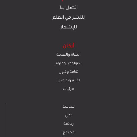
اتصل بنا
للنشر في العلم
للإشهار
أركان
الحياة والصحة
تكنولوجيا وعلوم
ﺛﻘﺎﻓﺔ وﻓﻧون
إعلام وتواصل
مرئيات
سياسة
دولي
رياضة
مجتمع