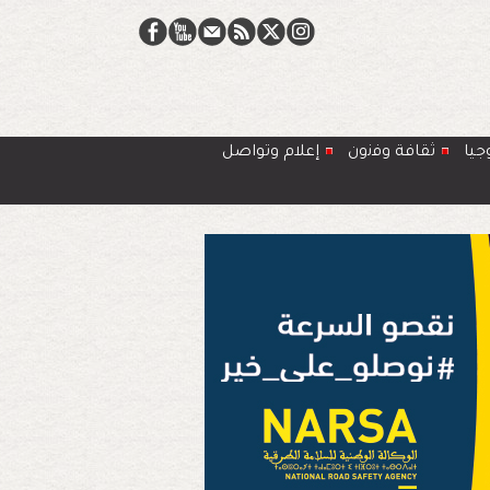
جيا
ﺛﻘﺎﻓﺔ وﻓﻧون
إعلام وتواصل