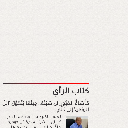
كتاب الرأي
مَأْسَاةُ العُبُورِ إلى سَبْتَة.. حِينَمَا يَتَحَوَّلُ "ابْنُ
الْوَطَنِ" إِلَى جَلَّادٍ
العلم الإلكترونية - بقلم عبد القادر
خولاني تظلّ الهجرة في جوهرها
رحلةً بحثاً عن الأمل، يركب فيها