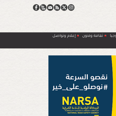
جيا
ﺛﻘﺎﻓﺔ وﻓﻧون
إعلام وتواصل