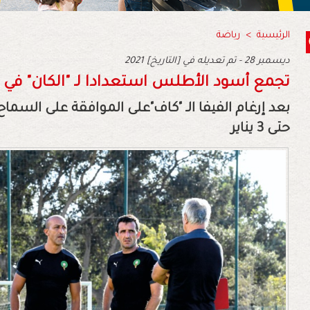
الرئيسية
>
رياضة
2021 ديسمبر 28 - تم تعديله في [التاريخ]
تجمع أسود الأطلس استعدادا لـ "الكان" في خ
بعد إرغام الفيفا الـ "كاف"على الموافقة على السماح 
حتى 3 يناير