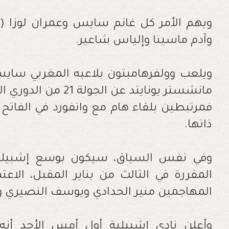
ويهم الأمر كل غانم سايس وعمران لوزا 
وآدم ماسينا وإلياس شاعير
.
ويلعب وولفرهامبتون بلاعبه المغربي سايس،
مانشستر يونايتد عن الج
فمرتبطين بلقاء هام مع واتفورد في الفاتح 
ذاتها
.
وفي نفس السياق، سيكون بوسع إشبيلية
المقررة في الثالث من يناير المقبل، الاعتم
المهاجمين منير الحدادي ويوسف النصيري و
وأعلن نادي إشبيلية أول أمس الأحد أنه