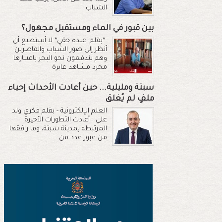
الشباب
بين قبور في الماء ومستقبل مجهول؟
*بقلم: عبده حقي* لا أستطيع أن
أنظر إلى صور الشباب والقاصرين
وهم يندفعون نحو البحر باعتبارها
مجرد مشاهد عابرة
سبتة ومليلية... حين أعادت الأحداث إحياء
ملفٍ لم يُغلق
العلم الإلكترونية - بقلم فكري ولد
علي أعادت التطورات الأخيرة
المرتبطة بمدينة سبتة، وما رافقها
من عبور عدد من