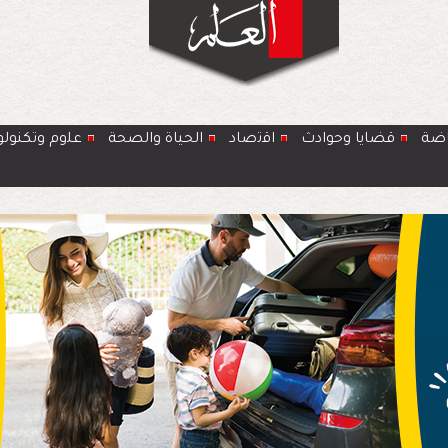
اضة
قضايا وحوادث
اﻗﺗﺻﺎد
الحياة والصحة
ﻋﻠوم وتكنولو