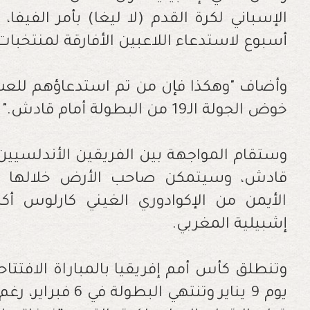
الإسباني لكرة القدم (لا ليغا) بأمر الفيفا،
أسبوع لاستدعاء اللاعبين الأفارقة لمنتخبات
وأضاف "وهكذا فإن من تم استدعاؤهم للعب
خوض الجولة الـ19 من البطولة أمام قادش
".
وستقام المواجهة بين الفريقين الأندلسيين
قادش، وسيتمكن صاحب الأرض خلالها أي
الأيمن من الإكوادوري الغيني كارلوس أ
إشبيلية المغربي
.
وتنطلق كأس أمم إفريقيا بالمباراة الافتتاح
يوم 9 يناير وتنتهي 