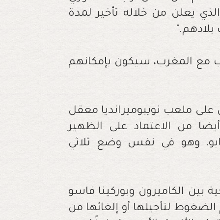
 الذي يعلن من خلاله تأخير لمدة
 بلادهم
".
 مع المغرب، سيكون بإمكانهم
 على ملعب نويبوميرانديا معقل
ضا من الاعتماد على الظهير
كابو، وهو في نفس وضع ثلاثي
ية بين الكاميرون وبوركينا فاسو
البطولة في 6 فبراير، رغم الضغوط لتأجيلها أو إلغائها من