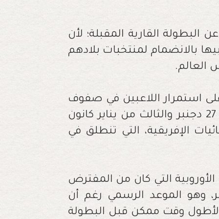
ن البطولة القارية المقبلة؛ لأن
يها بالانضمام لمنتخبات بلادهم
.
 على استمرار اللاعبين في صفوف
أنديتهم واللعب معهم خلال الفترة ما بين 27 دجنبر والثالث من يناير كانون
ئيات الإفريقية، التي تنطلق في
الأوروبية التي كان من المفترض
هود لاعبيها بداية من 27 دجنبر، وهو الموعد الرسمي رغم أن
لأطول وقت ممكن قبل البطولة